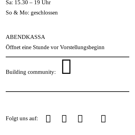
Sa: 15.30 – 19 Uhr
p
So & Mo: geschlossen
ABENDKASSA
Öffnet eine Stunde vor Vorstellungsbeginn
Building community:
P
L
Y
f
I
S
Folgt uns auf:
U