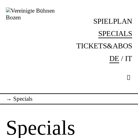
Skip
to
SPIELPLAN
content
Vereinigte
Komm
Bühnen
ins
SPECIALS
Bozen
Theater!
TICKETS&ABOS
DE
IT
→
Specials
Specials