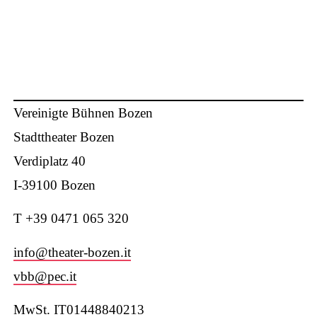
Vereinigte Bühnen Bozen
Stadttheater Bozen
Verdiplatz 40
I-39100 Bozen
T +39 0471 065 320
W
info@theater-bozen.it
vbb@pec.it
MwSt. IT01448840213