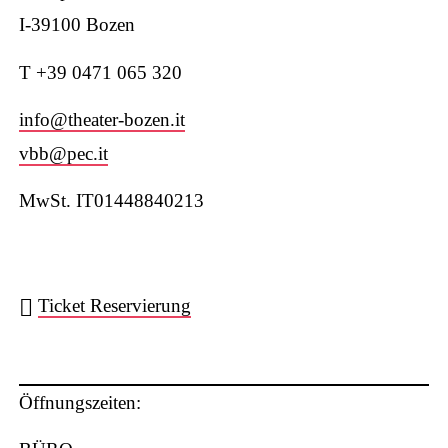
I-39100 Bozen
T +39 0471 065 320
W
info@theater-bozen.it
vbb@pec.it
MwSt. IT01448840213
ha
Ticket Reservierung
ts
Öffnungszeiten: