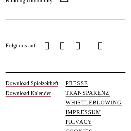
Building community:
P
L
Y
f
I
S
Folgt uns auf:
U
S
Download Spielzeitheft
PRESSE
o
a
n
o
TRANSPARENZ
Download Kalender
WHISTLEBLOWING
IMPRESSUM
PRIVACY