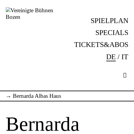
Skip
to
SPIELPLAN
content
Vereinigte
Komm
Bühnen
ins
SPECIALS
Bozen
Theater!
TICKETS&ABOS
DE
IT
→
Bernarda Albas Haus
Bernarda