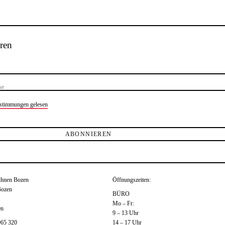
ren
estimmungen gelesen
ühnen Bozen
Öffnungszeiten:
Bozen
BÜRO
Mo – Fr:
en
9 – 13 Uhr
065 320
14 – 17 Uhr