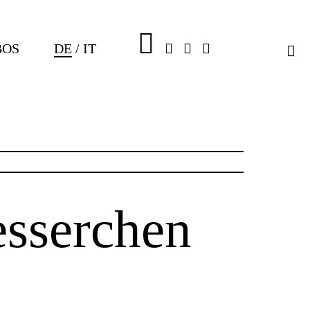
PLUS
FACEBOOK
INSTAGRAM
WHATSAPP
BOS
DE
IT
sserchen