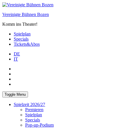
Skip
to
Vereinigte Bühnen Bozen
content
Komm ins Theater!
Spielplan
Specials
Tickets&Abos
DE
IT
PLUS
facebook
Instagram
WhatsApp
Toggle Menu
Spielzeit 2026/27
Premieren
Spielplan
Specials
Pop-up-Podium