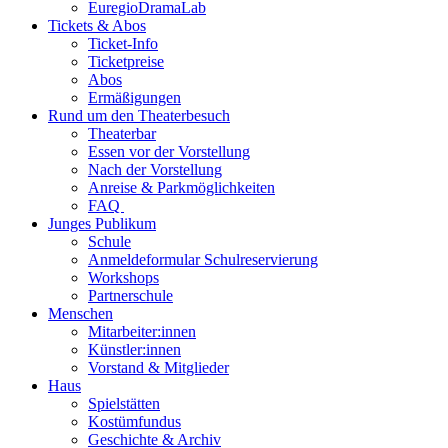
EuregioDramaLab
Tickets & Abos
Ticket-Info
Ticketpreise
Abos
Ermäßigungen
Rund um den Theaterbesuch
Theaterbar
Essen vor der Vorstellung
Nach der Vorstellung
Anreise & Parkmöglichkeiten
FAQ
Junges Publikum
Schule
Anmeldeformular Schulreservierung
Workshops
Partnerschule
Menschen
Mitarbeiter:innen
Künstler:innen
Vorstand & Mitglieder
Haus
Spielstätten
Kostümfundus
Geschichte & Archiv