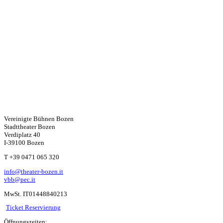
Vereinigte Bühnen Bozen
Stadttheater Bozen
Verdiplatz 40
I-39100 Bozen
W
T +39 0471 065 320
info@theater-bozen.it
ha
vbb@pec.it
MwSt. IT01448840213
ts
Ticket Reservierung
Öffnungszeiten: