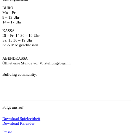
ap
BÜRO
Mo – Fr:
p
9 – 13 Uhr
14 – 17 Uhr
KASSA
Di – Fr: 14.30 – 19 Uhr
Sa: 15.30 – 19 Uhr
So & Mo: geschlossen
ABENDKASSA
Öffnet eine Stunde vor Vorstellungsbeginn
Building community:
P
Folgt uns auf:
Y
f
I
S
L
Download Spielzeitheft
Download Kalender
Presse