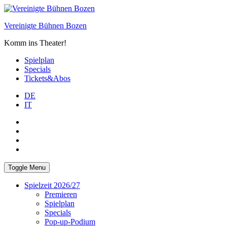
Skip
to
Vereinigte Bühnen Bozen
content
Komm ins Theater!
Spielplan
Specials
Tickets&Abos
DE
IT
PLUS
facebook
Instagram
WhatsApp
Toggle Menu
Spielzeit 2026/27
Premieren
Spielplan
Specials
Pop-up-Podium