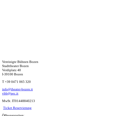
Vereinigte Bühnen Bozen
Stadttheater Bozen
Verdiplatz 40
I-39100 Bozen
W
T +39 0471 065 320
info@theater-bozen.it
ha
vbb@pec.it
MwSt. IT01448840213
ts
Ticket Reservierung
Öffnungszeiten: