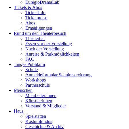
EuregioDramaLab
Tickets & Abos
Ticket-Info
Ticketpreise
Abos
Ermäßigungen
Rund um den Theaterbesuch
Theaterbar
Essen vor der Vorstellung
Nach der Vorstellung
Anreise & Parkmöglichkeiten
FAQ
Junges Publikum
Schule
Anmeldeformular Schulreservierung
Workshops
Partnerschule
Menschen
Mitarbeiter:innen
Künstler:innen
Vorstand & Mitglieder
Haus
Spielstätten
Kostümfundus
Geschichte & Archiv