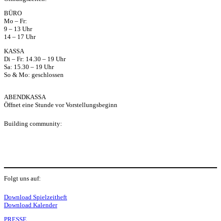
ap
BÜRO
Mo – Fr:
p
9 – 13 Uhr
14 – 17 Uhr
KASSA
Di – Fr: 14.30 – 19 Uhr
Sa: 15.30 – 19 Uhr
So & Mo: geschlossen
ABENDKASSA
Öffnet eine Stunde vor Vorstellungsbeginn
Building community:
P
Folgt uns auf:
Y
f
I
S
L
Download Spielzeitheft
Download Kalender
PRESSE