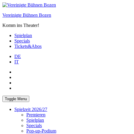
Skip
to
Vereinigte Bühnen Bozen
content
Komm ins Theater!
Spielplan
Specials
Tickets&Abos
DE
IT
PLUS
facebook
Instagram
WhatsApp
Toggle Menu
Spielzeit 2026/27
Premieren
Spielplan
Specials
Pop-up-Podium