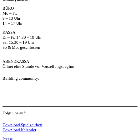
ap
BÜRO
Mo – Fr:
p
9 – 13 Uhr
14 – 17 Uhr
KASSA
Di – Fr: 14.30 – 19 Uhr
Sa: 15.30 – 19 Uhr
So & Mo: geschlossen
ABENDKASSA
Öffnet eine Stunde vor Vorstellungsbeginn
Building community:
P
Folgt uns auf:
Y
f
I
S
L
Download Spielzeitheft
Download Kalender
Presse