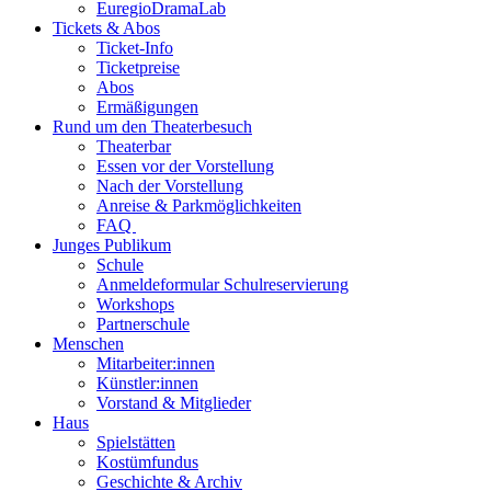
EuregioDramaLab
Tickets & Abos
Ticket-Info
Ticketpreise
Abos
Ermäßigungen
Rund um den Theaterbesuch
Theaterbar
Essen vor der Vorstellung
Nach der Vorstellung
Anreise & Parkmöglichkeiten
FAQ
Junges Publikum
Schule
Anmeldeformular Schulreservierung
Workshops
Partnerschule
Menschen
Mitarbeiter:innen
Künstler:innen
Vorstand & Mitglieder
Haus
Spielstätten
Kostümfundus
Geschichte & Archiv