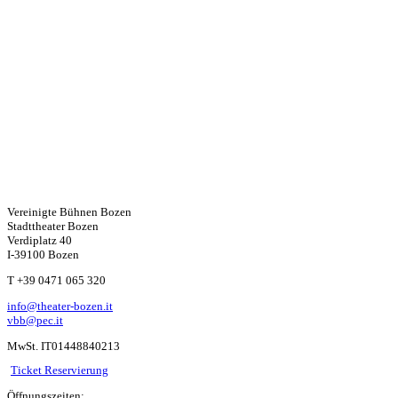
Vereinigte Bühnen Bozen
Stadttheater Bozen
Verdiplatz 40
I-39100 Bozen
W
T +39 0471 065 320
info@theater-bozen.it
ha
vbb@pec.it
MwSt. IT01448840213
ts
Ticket Reservierung
Öffnungszeiten: