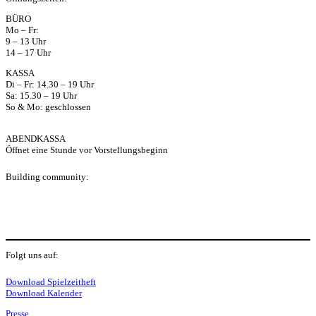
ap
BÜRO
Mo – Fr:
p
9 – 13 Uhr
14 – 17 Uhr
KASSA
Di – Fr: 14.30 – 19 Uhr
Sa: 15.30 – 19 Uhr
So & Mo: geschlossen
ABENDKASSA
Öffnet eine Stunde vor Vorstellungsbeginn
Building community:
P
Folgt uns auf:
Y
f
I
S
L
Download Spielzeitheft
Download Kalender
Presse