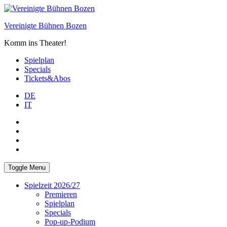
Skip
to
Vereinigte Bühnen Bozen
content
Komm ins Theater!
Spielplan
Specials
Tickets&Abos
DE
IT
PLUS
facebook
Instagram
WhatsApp
Toggle Menu
Spielzeit 2026/27
Premieren
Spielplan
Specials
Pop-up-Podium