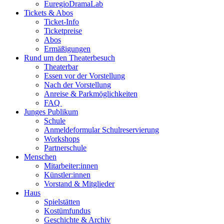
EuregioDramaLab
Tickets & Abos
Ticket-Info
Ticketpreise
Abos
Ermäßigungen
Rund um den Theaterbesuch
Theaterbar
Essen vor der Vorstellung
Nach der Vorstellung
Anreise & Parkmöglichkeiten
FAQ
Junges Publikum
Schule
Anmeldeformular Schulreservierung
Workshops
Partnerschule
Menschen
Mitarbeiter:innen
Künstler:innen
Vorstand & Mitglieder
Haus
Spielstätten
Kostümfundus
Geschichte & Archiv