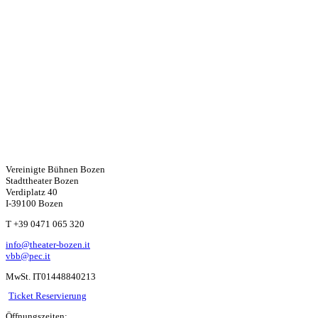
Vereinigte Bühnen Bozen
Stadttheater Bozen
Verdiplatz 40
I-39100 Bozen
W
T +39 0471 065 320
info@theater-bozen.it
ha
vbb@pec.it
MwSt. IT01448840213
ts
Ticket Reservierung
Öffnungszeiten: