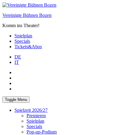
Skip
to
Vereinigte Bühnen Bozen
content
Komm ins Theater!
Spielplan
Specials
Tickets&Abos
DE
IT
PLUS
facebook
Instagram
WhatsApp
Toggle Menu
Spielzeit 2026/27
Premieren
Spielplan
Specials
Pop-up-Podium