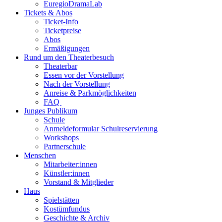
EuregioDramaLab
Tickets & Abos
Ticket-Info
Ticketpreise
Abos
Ermäßigungen
Rund um den Theaterbesuch
Theaterbar
Essen vor der Vorstellung
Nach der Vorstellung
Anreise & Parkmöglichkeiten
FAQ
Junges Publikum
Schule
Anmeldeformular Schulreservierung
Workshops
Partnerschule
Menschen
Mitarbeiter:innen
Künstler:innen
Vorstand & Mitglieder
Haus
Spielstätten
Kostümfundus
Geschichte & Archiv