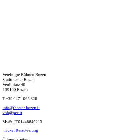
Vereinigte Bühnen Bozen
Stadttheater Bozen
Verdiplatz 40
I-39100 Bozen
W
T +39 0471 065 320
info@theater-bozen.it
ha
vbb@pec.it
MwSt. IT01448840213
ts
Ticket Reservierung
Öffnungszeiten: