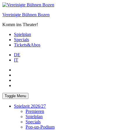
Skip
to
Vereinigte Bühnen Bozen
content
Komm ins Theater!
Spielplan
Specials
Tickets&Abos
DE
IT
PLUS
facebook
Instagram
WhatsApp
Toggle Menu
Spielzeit 2026/27
Premieren
Spielplan
Specials
Pop-up-Podium