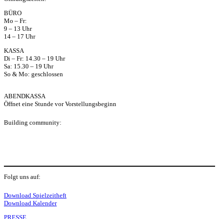
ap
BÜRO
Mo – Fr:
p
9 – 13 Uhr
14 – 17 Uhr
KASSA
Di – Fr: 14.30 – 19 Uhr
Sa: 15.30 – 19 Uhr
So & Mo: geschlossen
ABENDKASSA
Öffnet eine Stunde vor Vorstellungsbeginn
Building community:
P
Folgt uns auf:
Y
f
I
S
L
Download Spielzeitheft
Download Kalender
PRESSE