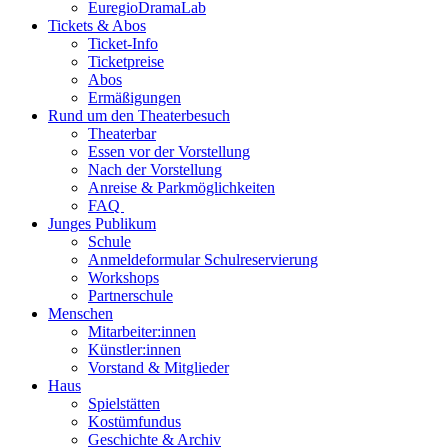
EuregioDramaLab
Tickets & Abos
Ticket-Info
Ticketpreise
Abos
Ermäßigungen
Rund um den Theaterbesuch
Theaterbar
Essen vor der Vorstellung
Nach der Vorstellung
Anreise & Parkmöglichkeiten
FAQ
Junges Publikum
Schule
Anmeldeformular Schulreservierung
Workshops
Partnerschule
Menschen
Mitarbeiter:innen
Künstler:innen
Vorstand & Mitglieder
Haus
Spielstätten
Kostümfundus
Geschichte & Archiv