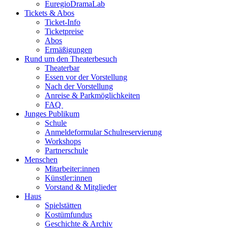
EuregioDramaLab
Tickets & Abos
Ticket-Info
Ticketpreise
Abos
Ermäßigungen
Rund um den Theaterbesuch
Theaterbar
Essen vor der Vorstellung
Nach der Vorstellung
Anreise & Parkmöglichkeiten
FAQ
Junges Publikum
Schule
Anmeldeformular Schulreservierung
Workshops
Partnerschule
Menschen
Mitarbeiter:innen
Künstler:innen
Vorstand & Mitglieder
Haus
Spielstätten
Kostümfundus
Geschichte & Archiv