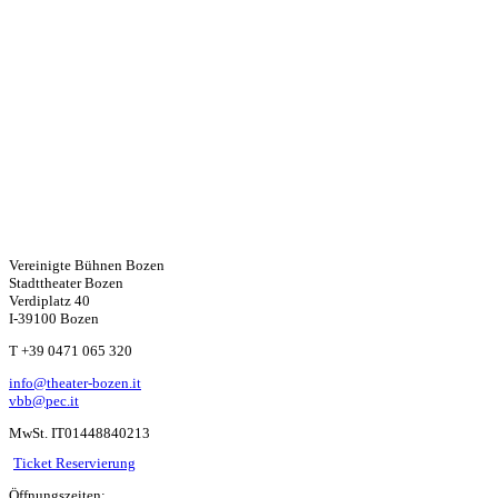
Vereinigte Bühnen Bozen
Stadttheater Bozen
Verdiplatz 40
I-39100 Bozen
W
T +39 0471 065 320
info@theater-bozen.it
ha
vbb@pec.it
MwSt. IT01448840213
ts
Ticket Reservierung
Öffnungszeiten: