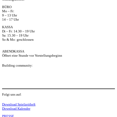
ap
BÜRO
Mo – Fr:
p
9 – 13 Uhr
14 – 17 Uhr
KASSA
Di – Fr: 14.30 – 19 Uhr
Sa: 15.30 – 19 Uhr
So & Mo: geschlossen
ABENDKASSA
Öffnet eine Stunde vor Vorstellungsbeginn
Building community:
P
Folgt uns auf:
Y
f
I
S
L
Download Spielzeitheft
Download Kalender
PRESSE