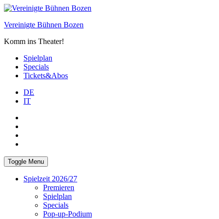
Skip
to
Vereinigte Bühnen Bozen
content
Komm ins Theater!
Spielplan
Specials
Tickets&Abos
DE
IT
PLUS
facebook
Instagram
WhatsApp
Toggle Menu
Spielzeit 2026/27
Premieren
Spielplan
Specials
Pop-up-Podium