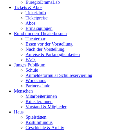
EuregioDramaLab
Tickets & Abos
Ticket-Info
Ticketpreise
Abos
Ermäßigungen
Rund um den Theaterbesuch
Theaterbar
Essen vor der Vorstellung
Nach der Vorstellung
Anreise & Parkmöglichkeiten
FAQ
Junges Publikum
Schule
Anmeldeformular Schulreservierung
Workshops
Partnerschule
Menschen
Mitarbeiter:innen
Künstler:innen
Vorstand & Mitglieder
Haus
Spielstätten
Kostümfundus
Geschichte & Archiv