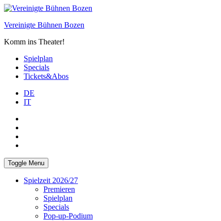
Skip
to
Vereinigte Bühnen Bozen
content
Komm ins Theater!
Spielplan
Specials
Tickets&Abos
DE
IT
PLUS
facebook
Instagram
WhatsApp
Toggle Menu
Spielzeit 2026/27
Premieren
Spielplan
Specials
Pop-up-Podium