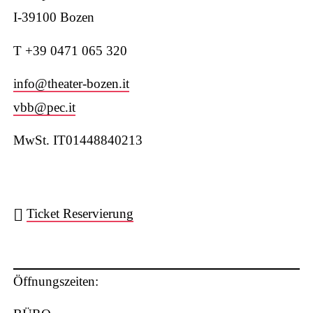
I-39100 Bozen
T +39 0471 065 320
W
info@theater-bozen.it
vbb@pec.it
MwSt. IT01448840213
ha
Ticket Reservierung
ts
Öffnungszeiten: