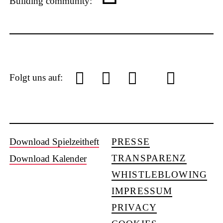
Building community:
P
L
Y
f
I
S
Folgt uns auf:
U
S
Download Spielzeitheft
PRESSE
o
a
n
o
TRANSPARENZ
Download Kalender
WHISTLEBLOWING
IMPRESSUM
PRIVACY