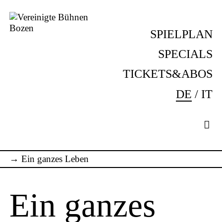
Skip
to
SPIELPLAN
content
Vereinigte
Komm
Bühnen
ins
SPECIALS
Bozen
Theater!
TICKETS&ABOS
DE
IT
→
Ein ganzes Leben
Ein ganzes