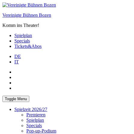
Skip
to
Vereinigte Bühnen Bozen
content
Komm ins Theater!
Spielplan
Specials
Tickets&Abos
DE
IT
PLUS
facebook
Instagram
WhatsApp
Toggle Menu
Spielzeit 2026/27
Premieren
Spielplan
Specials
Pop-up-Podium