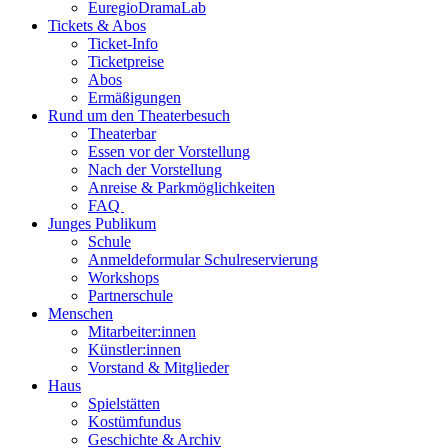
EuregioDramaLab
Tickets & Abos
Ticket-Info
Ticketpreise
Abos
Ermäßigungen
Rund um den Theaterbesuch
Theaterbar
Essen vor der Vorstellung
Nach der Vorstellung
Anreise & Parkmöglichkeiten
FAQ
Junges Publikum
Schule
Anmeldeformular Schulreservierung
Workshops
Partnerschule
Menschen
Mitarbeiter:innen
Künstler:innen
Vorstand & Mitglieder
Haus
Spielstätten
Kostümfundus
Geschichte & Archiv