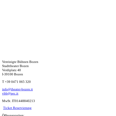
Vereinigte Bühnen Bozen
Stadttheater Bozen
Verdiplatz 40
I-39100 Bozen
W
T +39 0471 065 320
info@theater-bozen.it
ha
vbb@pec.it
MwSt. IT01448840213
ts
Ticket Reservierung
Öffnungszeiten: