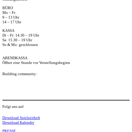
ap
BÜRO
Mo – Fr:
p
9 – 13 Uhr
14 – 17 Uhr
KASSA
Di – Fr: 14.30 – 19 Uhr
Sa: 15.30 – 19 Uhr
So & Mo: geschlossen
ABENDKASSA
Öffnet eine Stunde vor Vorstellungsbeginn
Building community:
P
Folgt uns auf:
Y
f
I
S
L
Download Spielzeitheft
Download Kalender
PRESSE