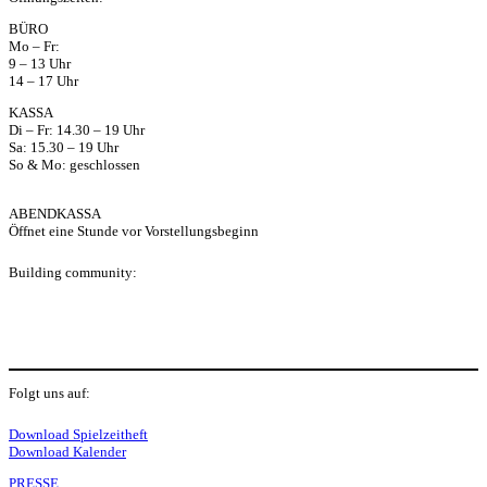
ap
BÜRO
Mo – Fr:
p
9 – 13 Uhr
14 – 17 Uhr
KASSA
Di – Fr: 14.30 – 19 Uhr
Sa: 15.30 – 19 Uhr
So & Mo: geschlossen
ABENDKASSA
Öffnet eine Stunde vor Vorstellungsbeginn
Building community:
P
Folgt uns auf:
Y
f
I
S
L
Download Spielzeitheft
Download Kalender
PRESSE