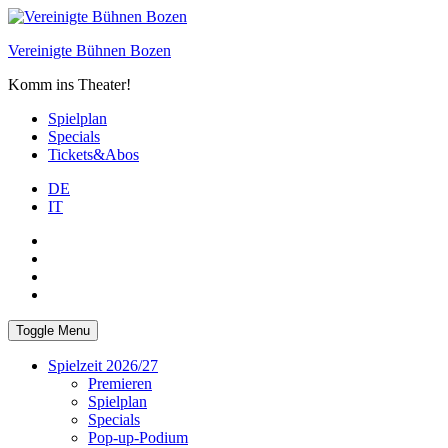
Skip
to
Vereinigte Bühnen Bozen
content
Komm ins Theater!
Spielplan
Specials
Tickets&Abos
DE
IT
PLUS
facebook
Instagram
WhatsApp
Toggle Menu
Spielzeit 2026/27
Premieren
Spielplan
Specials
Pop-up-Podium