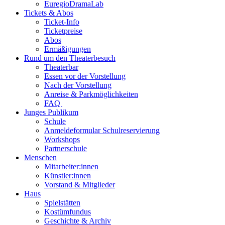
EuregioDramaLab
Tickets & Abos
Ticket-Info
Ticketpreise
Abos
Ermäßigungen
Rund um den Theaterbesuch
Theaterbar
Essen vor der Vorstellung
Nach der Vorstellung
Anreise & Parkmöglichkeiten
FAQ
Junges Publikum
Schule
Anmeldeformular Schulreservierung
Workshops
Partnerschule
Menschen
Mitarbeiter:innen
Künstler:innen
Vorstand & Mitglieder
Haus
Spielstätten
Kostümfundus
Geschichte & Archiv