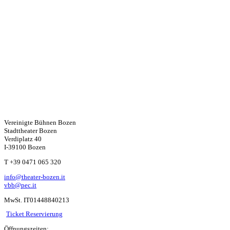
Vereinigte Bühnen Bozen
Stadttheater Bozen
Verdiplatz 40
I-39100 Bozen
W
T +39 0471 065 320
info@theater-bozen.it
ha
vbb@pec.it
MwSt. IT01448840213
ts
Ticket Reservierung
Öffnungszeiten: