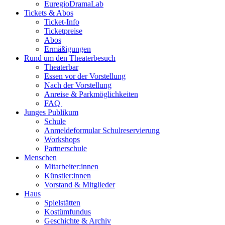
EuregioDramaLab
Tickets & Abos
Ticket-Info
Ticketpreise
Abos
Ermäßigungen
Rund um den Theaterbesuch
Theaterbar
Essen vor der Vorstellung
Nach der Vorstellung
Anreise & Parkmöglichkeiten
FAQ
Junges Publikum
Schule
Anmeldeformular Schulreservierung
Workshops
Partnerschule
Menschen
Mitarbeiter:innen
Künstler:innen
Vorstand & Mitglieder
Haus
Spielstätten
Kostümfundus
Geschichte & Archiv