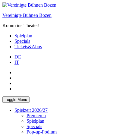
Skip
to
Vereinigte Bühnen Bozen
content
Komm ins Theater!
Spielplan
Specials
Tickets&Abos
DE
IT
PLUS
facebook
Instagram
WhatsApp
Toggle Menu
Spielzeit 2026/27
Premieren
Spielplan
Specials
Pop-up-Podium