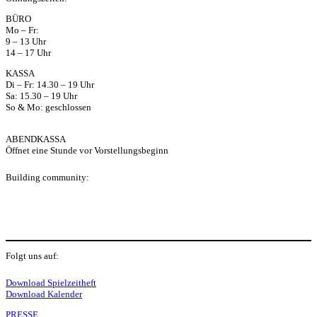
ap
BÜRO
Mo – Fr:
p
9 – 13 Uhr
14 – 17 Uhr
KASSA
Di – Fr: 14.30 – 19 Uhr
Sa: 15.30 – 19 Uhr
So & Mo: geschlossen
ABENDKASSA
Öffnet eine Stunde vor Vorstellungsbeginn
Building community:
P
Folgt uns auf:
Y
f
I
S
L
Download Spielzeitheft
Download Kalender
PRESSE