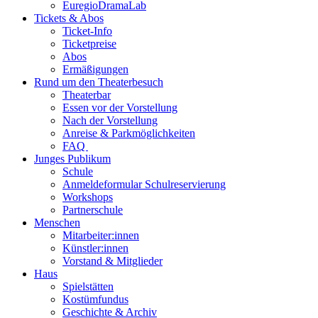
EuregioDramaLab
Tickets & Abos
Ticket-Info
Ticketpreise
Abos
Ermäßigungen
Rund um den Theaterbesuch
Theaterbar
Essen vor der Vorstellung
Nach der Vorstellung
Anreise & Parkmöglichkeiten
FAQ
Junges Publikum
Schule
Anmeldeformular Schulreservierung
Workshops
Partnerschule
Menschen
Mitarbeiter:innen
Künstler:innen
Vorstand & Mitglieder
Haus
Spielstätten
Kostümfundus
Geschichte & Archiv