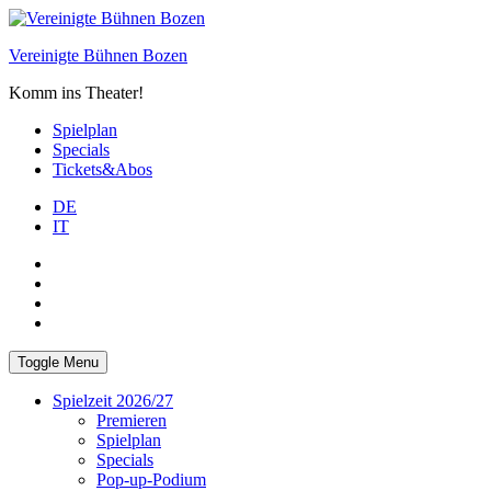
Skip
to
Vereinigte Bühnen Bozen
content
Komm ins Theater!
Spielplan
Specials
Tickets&Abos
DE
IT
PLUS
facebook
Instagram
WhatsApp
Toggle Menu
Spielzeit 2026/27
Premieren
Spielplan
Specials
Pop-up-Podium