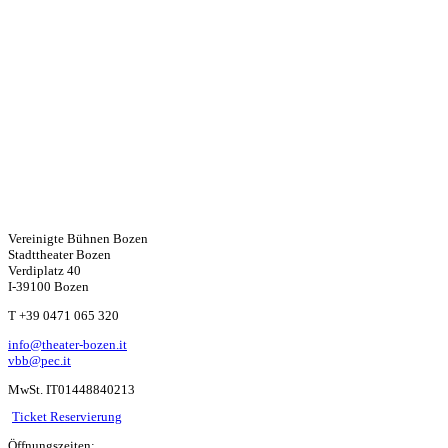
Vereinigte Bühnen Bozen
Stadttheater Bozen
Verdiplatz 40
I-39100 Bozen
W
T +39 0471 065 320
info@theater-bozen.it
ha
vbb@pec.it
MwSt. IT01448840213
ts
Ticket Reservierung
Öffnungszeiten: