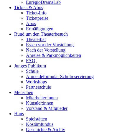
EuregioDramaLab
Tickets & Abos
Ticket-Info
Ticketpreise
Abos
Ermäßigungen
Rund um den Theaterbesuch
Theaterbar
Essen vor der Vorstellung
Nach der Vorstellung
Anreise & Parkmöglichkeiten
FAQ
Junges Publikum
Schule
Anmeldeformular Schulreservierung
Workshops
Partnerschule
Menschen
Mitarbeiter:innen
Künstler:innen
Vorstand & Mitglieder
Haus
Spielstätten
Kostümfundus
Geschichte & Archiv