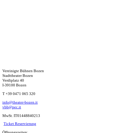
Vereinigte Bühnen Bozen
Stadttheater Bozen
Verdiplatz 40
I-39100 Bozen
W
T +39 0471 065 320
info@theater-bozen.it
ha
vbb@pec.it
MwSt. IT01448840213
ts
Ticket Reservierung
Öffnungszeiten: