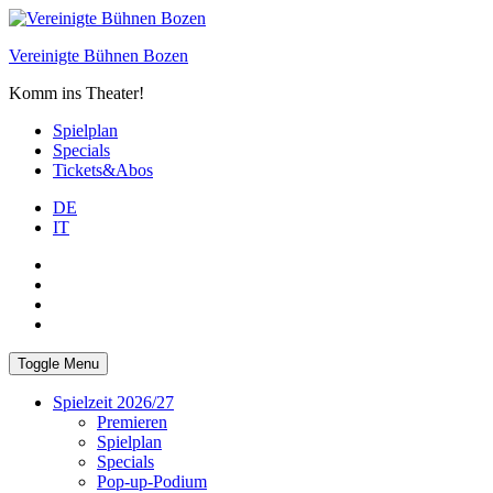
Skip
to
Vereinigte Bühnen Bozen
content
Komm ins Theater!
Spielplan
Specials
Tickets&Abos
DE
IT
PLUS
facebook
Instagram
WhatsApp
Toggle Menu
Spielzeit 2026/27
Premieren
Spielplan
Specials
Pop-up-Podium