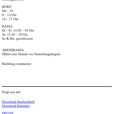
ap
BÜRO
Mo – Fr:
p
9 – 13 Uhr
14 – 17 Uhr
KASSA
Di – Fr: 14.30 – 19 Uhr
Sa: 15.30 – 19 Uhr
So & Mo: geschlossen
ABENDKASSA
Öffnet eine Stunde vor Vorstellungsbeginn
Building community:
P
Folgt uns auf:
Y
f
I
S
L
Download Spielzeitheft
Download Kalender
PRESSE