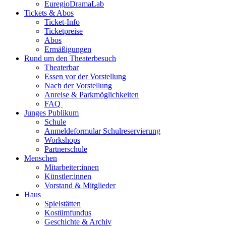
EuregioDramaLab
Tickets & Abos
Ticket-Info
Ticketpreise
Abos
Ermäßigungen
Rund um den Theaterbesuch
Theaterbar
Essen vor der Vorstellung
Nach der Vorstellung
Anreise & Parkmöglichkeiten
FAQ
Junges Publikum
Schule
Anmeldeformular Schulreservierung
Workshops
Partnerschule
Menschen
Mitarbeiter:innen
Künstler:innen
Vorstand & Mitglieder
Haus
Spielstätten
Kostümfundus
Geschichte & Archiv