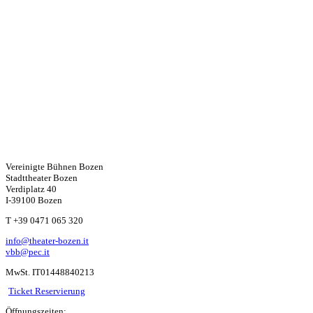
Vereinigte Bühnen Bozen
Stadttheater Bozen
Verdiplatz 40
I-39100 Bozen
W
T +39 0471 065 320
info@theater-bozen.it
ha
vbb@pec.it
MwSt. IT01448840213
ts
Ticket Reservierung
Öffnungszeiten: