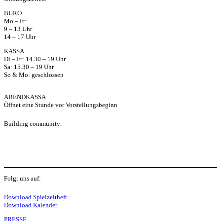
ap
BÜRO
Mo – Fr:
p
9 – 13 Uhr
14 – 17 Uhr
KASSA
Di – Fr: 14.30 – 19 Uhr
Sa: 15.30 – 19 Uhr
So & Mo: geschlossen
ABENDKASSA
Öffnet eine Stunde vor Vorstellungsbeginn
Building community:
P
Folgt uns auf:
Y
f
I
S
L
Download Spielzeitheft
Download Kalender
PRESSE