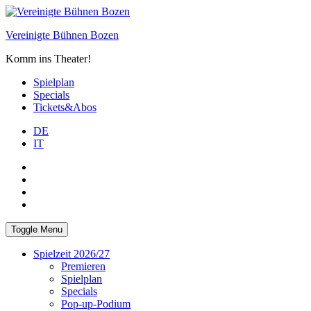
Skip
to
Vereinigte Bühnen Bozen
content
Komm ins Theater!
Spielplan
Specials
Tickets&Abos
DE
IT
PLUS
facebook
Instagram
WhatsApp
Toggle Menu
Spielzeit 2026/27
Premieren
Spielplan
Specials
Pop-up-Podium