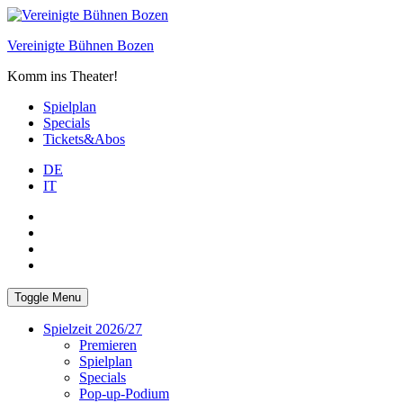
Skip
to
Vereinigte Bühnen Bozen
content
Komm ins Theater!
Spielplan
Specials
Tickets&Abos
DE
IT
PLUS
facebook
Instagram
WhatsApp
Toggle Menu
Spielzeit 2026/27
Premieren
Spielplan
Specials
Pop-up-Podium