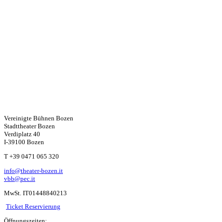
Vereinigte Bühnen Bozen
Stadttheater Bozen
Verdiplatz 40
I-39100 Bozen
W
T +39 0471 065 320
info@theater-bozen.it
ha
vbb@pec.it
MwSt. IT01448840213
ts
Ticket Reservierung
Öffnungszeiten: