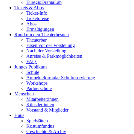
EuregioDramaLab
Tickets & Abos
Ticket-Info
Ticketpreise
Abos
Ermäßigungen
Rund um den Theaterbesuch
Theaterbar
Essen vor der Vorstellung
Nach der Vorstellung
Anreise & Parkmöglichkeiten
FAQ
Junges Publikum
Schule
Anmeldeformular Schulreservierung
Workshops
Partnerschule
Menschen
Mitarbeiter:innen
Künstler:innen
Vorstand & Mitglieder
Haus
Spielstätten
Kostümfundus
Geschichte & Archiv