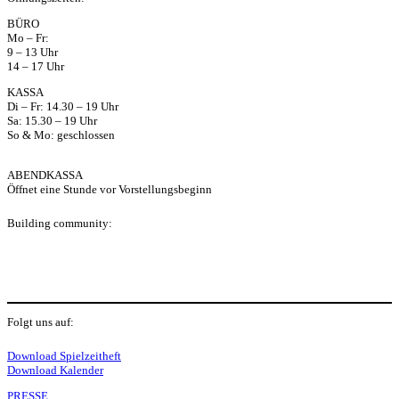
ap
BÜRO
Mo – Fr:
p
9 – 13 Uhr
14 – 17 Uhr
KASSA
Di – Fr: 14.30 – 19 Uhr
Sa: 15.30 – 19 Uhr
So & Mo: geschlossen
ABENDKASSA
Öffnet eine Stunde vor Vorstellungsbeginn
Building community:
P
Folgt uns auf:
Y
f
I
S
L
Download Spielzeitheft
Download Kalender
PRESSE