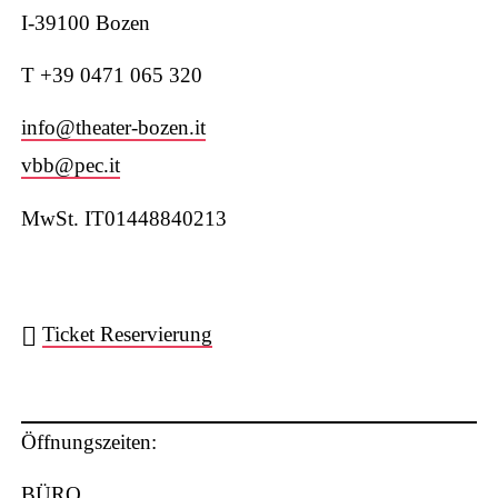
I-39100 Bozen
T +39 0471 065 320
W
info@theater-bozen.it
vbb@pec.it
MwSt. IT01448840213
ha
Ticket Reservierung
ts
Öffnungszeiten:
BÜRO