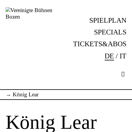
Skip
to
SPIELPLAN
content
Vereinigte
Komm
Bühnen
ins
SPECIALS
Bozen
Theater!
TICKETS&ABOS
DE
IT
→
König Lear
König Lear