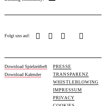
P
L
Y
f
I
S
Folgt uns auf:
U
S
Download Spielzeitheft
PRESSE
o
a
n
o
TRANSPARENZ
Download Kalender
WHISTLEBLOWING
IMPRESSUM
PRIVACY
COOKIES