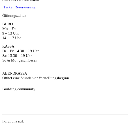
ts
Ticket Reservierung
Öffnungszeiten:
ap
BÜRO
Mo – Fr:
p
9 – 13 Uhr
14 – 17 Uhr
KASSA
Di – Fr: 14.30 – 19 Uhr
Sa: 15.30 – 19 Uhr
So & Mo: geschlossen
ABENDKASSA
Öffnet eine Stunde vor Vorstellungsbeginn
Building community:
P
Folgt uns auf: