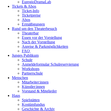
EuregioDramaLab
Tickets & Abos
Ticket-Info
Ticketpreise
Abos
Ermäßigungen
Rund um den Theaterbesuch
Theaterbar
Essen vor der Vorstellung
Nach der Vorstellung
Anreise & Parkmöglichkeiten
FAQ
Junges Publikum
Schule
Anmeldeformular Schulreservierung
Workshops
Partnerschule
Menschen
Mitarbeiter:innen
Künstler:innen
Vorstand & Mitglieder
Haus
Spielstätten
Kostümfundus
Geschichte & Archiv