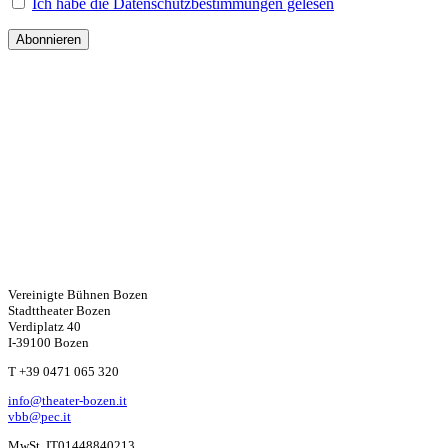
Ich habe die Datenschutzbestimmungen gelesen
Vereinigte Bühnen Bozen
Stadttheater Bozen
Verdiplatz 40
I-39100 Bozen
W
T +39 0471 065 320
info@theater-bozen.it
ha
vbb@pec.it
MwSt. IT01448840213