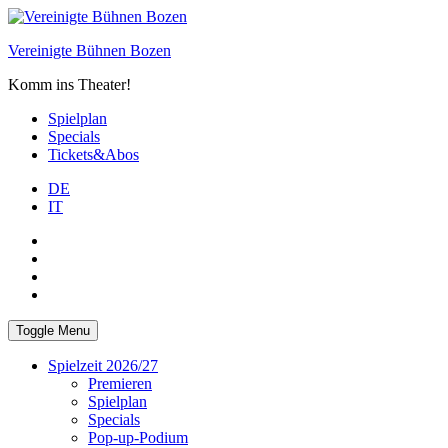
Skip
to
Vereinigte Bühnen Bozen
content
Komm ins Theater!
Spielplan
Specials
Tickets&Abos
DE
IT
PLUS
facebook
Instagram
WhatsApp
Toggle Menu
Spielzeit 2026/27
Premieren
Spielplan
Specials
Pop-up-Podium