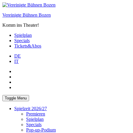
Skip
to
Vereinigte Bühnen Bozen
content
Komm ins Theater!
Spielplan
Specials
Tickets&Abos
DE
IT
PLUS
facebook
Instagram
WhatsApp
Toggle Menu
Spielzeit 2026/27
Premieren
Spielplan
Specials
Pop-up-Podium