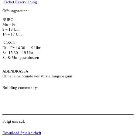
ts
Ticket Reservierung
Öffnungszeiten:
ap
BÜRO
Mo – Fr:
p
9 – 13 Uhr
14 – 17 Uhr
KASSA
Di – Fr: 14.30 – 19 Uhr
Sa: 15.30 – 19 Uhr
So & Mo: geschlossen
ABENDKASSA
Öffnet eine Stunde vor Vorstellungsbeginn
Building community:
P
Folgt uns auf:
Y
f
I
S
Download Spielzeitheft