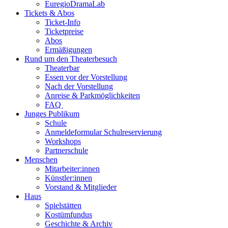
EuregioDramaLab
Tickets & Abos
Ticket-Info
Ticketpreise
Abos
Ermäßigungen
Rund um den Theaterbesuch
Theaterbar
Essen vor der Vorstellung
Nach der Vorstellung
Anreise & Parkmöglichkeiten
FAQ
Junges Publikum
Schule
Anmeldeformular Schulreservierung
Workshops
Partnerschule
Menschen
Mitarbeiter:innen
Künstler:innen
Vorstand & Mitglieder
Haus
Spielstätten
Kostümfundus
Geschichte & Archiv