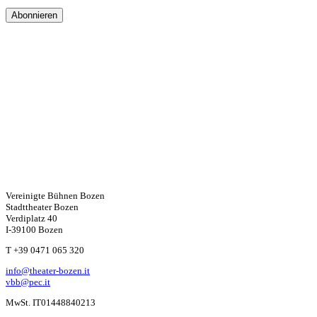
Vereinigte Bühnen Bozen
Stadttheater Bozen
Verdiplatz 40
I-39100 Bozen
W
T +39 0471 065 320
info@theater-bozen.it
ha
vbb@pec.it
MwSt. IT01448840213