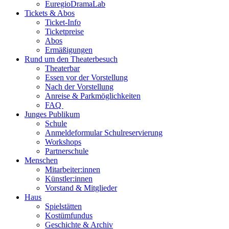
EuregioDramaLab
Tickets & Abos
Ticket-Info
Ticketpreise
Abos
Ermäßigungen
Rund um den Theaterbesuch
Theaterbar
Essen vor der Vorstellung
Nach der Vorstellung
Anreise & Parkmöglichkeiten
FAQ
Junges Publikum
Schule
Anmeldeformular Schulreservierung
Workshops
Partnerschule
Menschen
Mitarbeiter:innen
Künstler:innen
Vorstand & Mitglieder
Haus
Spielstätten
Kostümfundus
Geschichte & Archiv