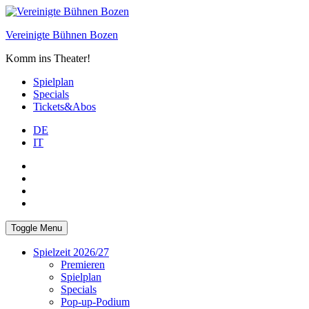
Skip
to
Vereinigte Bühnen Bozen
content
Komm ins Theater!
Spielplan
Specials
Tickets&Abos
DE
IT
PLUS
facebook
Instagram
WhatsApp
Toggle Menu
Spielzeit 2026/27
Premieren
Spielplan
Specials
Pop-up-Podium