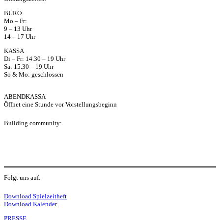
ap
BÜRO
Mo – Fr:
p
9 – 13 Uhr
14 – 17 Uhr
KASSA
Di – Fr: 14.30 – 19 Uhr
Sa: 15.30 – 19 Uhr
So & Mo: geschlossen
ABENDKASSA
Öffnet eine Stunde vor Vorstellungsbeginn
Building community:
P
Folgt uns auf:
Y
f
I
S
L
Download Spielzeitheft
Download Kalender
PRESSE