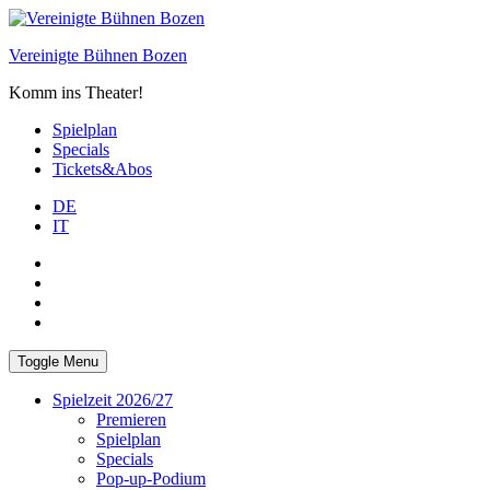
Skip
to
Vereinigte Bühnen Bozen
content
Komm ins Theater!
Spielplan
Specials
Tickets&Abos
DE
IT
PLUS
facebook
Instagram
WhatsApp
Toggle Menu
Spielzeit 2026/27
Premieren
Spielplan
Specials
Pop-up-Podium