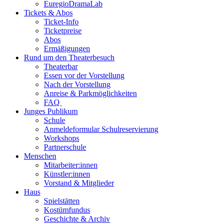
EuregioDramaLab
Tickets & Abos
Ticket-Info
Ticketpreise
Abos
Ermäßigungen
Rund um den Theaterbesuch
Theaterbar
Essen vor der Vorstellung
Nach der Vorstellung
Anreise & Parkmöglichkeiten
FAQ
Junges Publikum
Schule
Anmeldeformular Schulreservierung
Workshops
Partnerschule
Menschen
Mitarbeiter:innen
Künstler:innen
Vorstand & Mitglieder
Haus
Spielstätten
Kostümfundus
Geschichte & Archiv