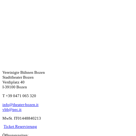
Vereinigte Bühnen Bozen
Stadttheater Bozen
Verdiplatz 40
I-39100 Bozen
W
T +39 0471 065 320
info@theater-bozen.it
ha
vbb@pec.it
MwSt. IT01448840213
ts
Ticket Reservierung
Öffnungszeiten: