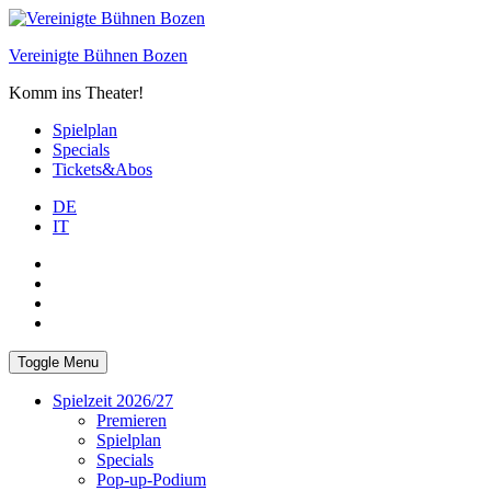
Skip
to
Vereinigte Bühnen Bozen
content
Komm ins Theater!
Spielplan
Specials
Tickets&Abos
DE
IT
PLUS
facebook
Instagram
WhatsApp
Toggle Menu
Spielzeit 2026/27
Premieren
Spielplan
Specials
Pop-up-Podium