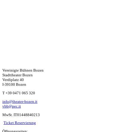
Vereinigte Bühnen Bozen
Stadttheater Bozen
Verdiplatz 40
I-39100 Bozen
W
T +39 0471 065 320
info@theater-bozen.it
ha
vbb@pec.it
MwSt. IT01448840213
ts
Ticket Reservierung
Öffnungszeiten: