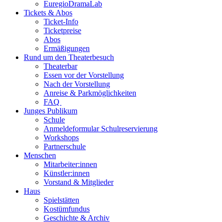
EuregioDramaLab
Tickets & Abos
Ticket-Info
Ticketpreise
Abos
Ermäßigungen
Rund um den Theaterbesuch
Theaterbar
Essen vor der Vorstellung
Nach der Vorstellung
Anreise & Parkmöglichkeiten
FAQ
Junges Publikum
Schule
Anmeldeformular Schulreservierung
Workshops
Partnerschule
Menschen
Mitarbeiter:innen
Künstler:innen
Vorstand & Mitglieder
Haus
Spielstätten
Kostümfundus
Geschichte & Archiv