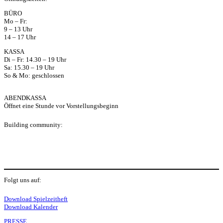
ap
BÜRO
Mo – Fr:
p
9 – 13 Uhr
14 – 17 Uhr
KASSA
Di – Fr: 14.30 – 19 Uhr
Sa: 15.30 – 19 Uhr
So & Mo: geschlossen
ABENDKASSA
Öffnet eine Stunde vor Vorstellungsbeginn
Building community:
P
Folgt uns auf:
Y
f
I
S
L
Download Spielzeitheft
Download Kalender
PRESSE