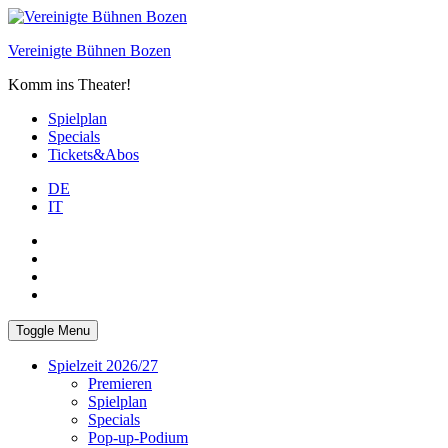
Skip
to
Vereinigte Bühnen Bozen
content
Komm ins Theater!
Spielplan
Specials
Tickets&Abos
DE
IT
PLUS
facebook
Instagram
WhatsApp
Toggle Menu
Spielzeit 2026/27
Premieren
Spielplan
Specials
Pop-up-Podium