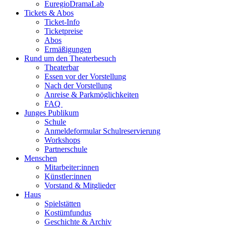
EuregioDramaLab
Tickets & Abos
Ticket-Info
Ticketpreise
Abos
Ermäßigungen
Rund um den Theaterbesuch
Theaterbar
Essen vor der Vorstellung
Nach der Vorstellung
Anreise & Parkmöglichkeiten
FAQ
Junges Publikum
Schule
Anmeldeformular Schulreservierung
Workshops
Partnerschule
Menschen
Mitarbeiter:innen
Künstler:innen
Vorstand & Mitglieder
Haus
Spielstätten
Kostümfundus
Geschichte & Archiv