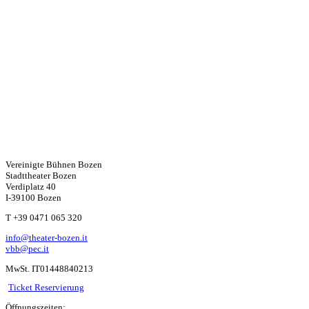
Vereinigte Bühnen Bozen
Stadttheater Bozen
Verdiplatz 40
I-39100 Bozen
W
T +39 0471 065 320
info@theater-bozen.it
ha
vbb@pec.it
MwSt. IT01448840213
ts
Ticket Reservierung
Öffnungszeiten: