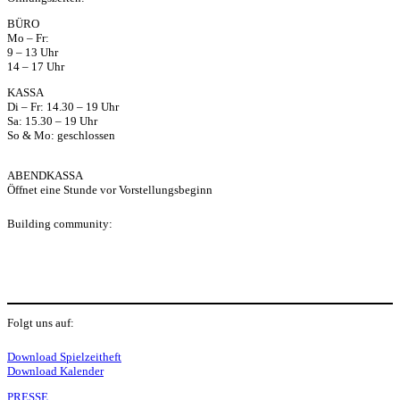
ap
BÜRO
Mo – Fr:
p
9 – 13 Uhr
14 – 17 Uhr
KASSA
Di – Fr: 14.30 – 19 Uhr
Sa: 15.30 – 19 Uhr
So & Mo: geschlossen
ABENDKASSA
Öffnet eine Stunde vor Vorstellungsbeginn
Building community:
P
Folgt uns auf:
Y
f
I
S
L
Download Spielzeitheft
Download Kalender
PRESSE