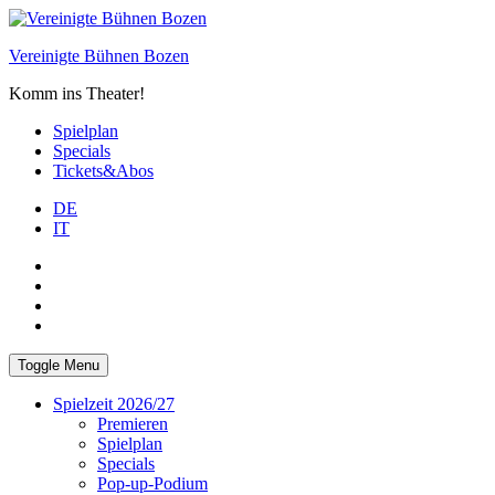
Skip
to
Vereinigte Bühnen Bozen
content
Komm ins Theater!
Spielplan
Specials
Tickets&Abos
DE
IT
PLUS
facebook
Instagram
WhatsApp
Toggle Menu
Spielzeit 2026/27
Premieren
Spielplan
Specials
Pop-up-Podium