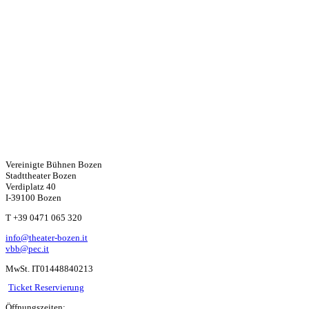
Vereinigte Bühnen Bozen
Stadttheater Bozen
Verdiplatz 40
I-39100 Bozen
W
T +39 0471 065 320
info@theater-bozen.it
ha
vbb@pec.it
MwSt. IT01448840213
ts
Ticket Reservierung
Öffnungszeiten: