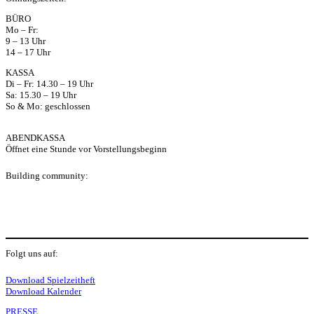
ap
BÜRO
Mo – Fr:
p
9 – 13 Uhr
14 – 17 Uhr
KASSA
Di – Fr: 14.30 – 19 Uhr
Sa: 15.30 – 19 Uhr
So & Mo: geschlossen
ABENDKASSA
Öffnet eine Stunde vor Vorstellungsbeginn
Building community:
P
Folgt uns auf:
Y
f
I
S
L
Download Spielzeitheft
Download Kalender
PRESSE