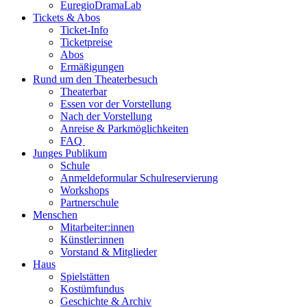
EuregioDramaLab
Tickets & Abos
Ticket-Info
Ticketpreise
Abos
Ermäßigungen
Rund um den Theaterbesuch
Theaterbar
Essen vor der Vorstellung
Nach der Vorstellung
Anreise & Parkmöglichkeiten
FAQ
Junges Publikum
Schule
Anmeldeformular Schulreservierung
Workshops
Partnerschule
Menschen
Mitarbeiter:innen
Künstler:innen
Vorstand & Mitglieder
Haus
Spielstätten
Kostümfundus
Geschichte & Archiv