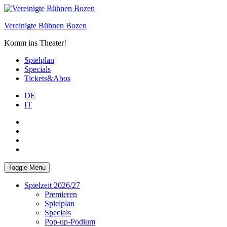
Skip
to
Vereinigte Bühnen Bozen
content
Komm ins Theater!
Spielplan
Specials
Tickets&Abos
DE
IT
PLUS
facebook
Instagram
WhatsApp
Toggle Menu
Spielzeit 2026/27
Premieren
Spielplan
Specials
Pop-up-Podium