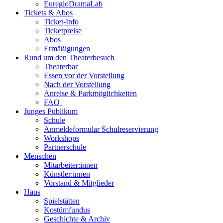
EuregioDramaLab
Tickets & Abos
Ticket-Info
Ticketpreise
Abos
Ermäßigungen
Rund um den Theaterbesuch
Theaterbar
Essen vor der Vorstellung
Nach der Vorstellung
Anreise & Parkmöglichkeiten
FAQ
Junges Publikum
Schule
Anmeldeformular Schulreservierung
Workshops
Partnerschule
Menschen
Mitarbeiter:innen
Künstler:innen
Vorstand & Mitglieder
Haus
Spielstätten
Kostümfundus
Geschichte & Archiv