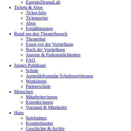
EuregioDramaLab
Tickets & Abos
Ticket-Info
Ticketpreise
Abos
Ermäßigungen
Rund um den Theaterbesuch
Theaterbar
Essen vor der Vorstellung
Nach der Vorstellung
Anreise & Parkmöglichkeiten
FAQ
Junges Publikum
Schule
Anmeldeformular Schulreservierung
Workshops
Partnerschule
Menschen
Mitarbeiter:innen
Künstler:innen
Vorstand & Mitglieder
Haus
Spielstätten
Kostümfundus
Geschichte & Archiv