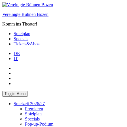
Skip
to
Vereinigte Bühnen Bozen
content
Komm ins Theater!
Spielplan
Specials
Tickets&Abos
DE
IT
PLUS
facebook
Instagram
WhatsApp
Toggle Menu
Spielzeit 2026/27
Premieren
Spielplan
Specials
Pop-up-Podium