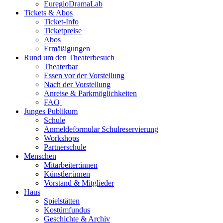
EuregioDramaLab
Tickets & Abos
Ticket-Info
Ticketpreise
Abos
Ermäßigungen
Rund um den Theaterbesuch
Theaterbar
Essen vor der Vorstellung
Nach der Vorstellung
Anreise & Parkmöglichkeiten
FAQ
Junges Publikum
Schule
Anmeldeformular Schulreservierung
Workshops
Partnerschule
Menschen
Mitarbeiter:innen
Künstler:innen
Vorstand & Mitglieder
Haus
Spielstätten
Kostümfundus
Geschichte & Archiv