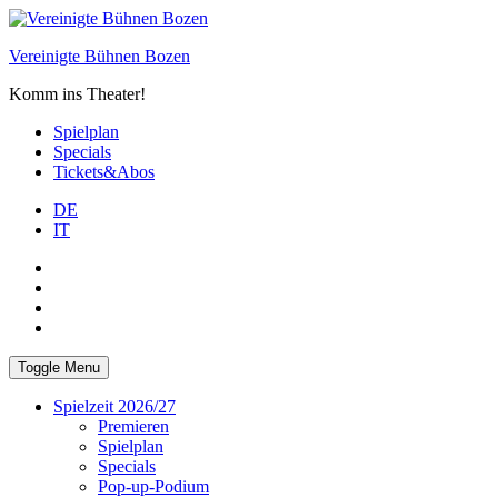
Skip
to
Vereinigte Bühnen Bozen
content
Komm ins Theater!
Spielplan
Specials
Tickets&Abos
DE
IT
PLUS
facebook
Instagram
WhatsApp
Toggle Menu
Spielzeit 2026/27
Premieren
Spielplan
Specials
Pop-up-Podium