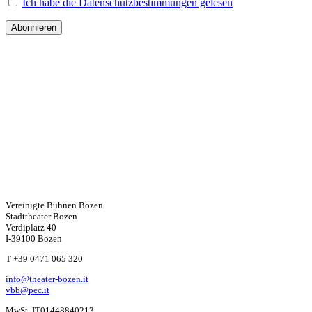
Ich habe die Datenschutzbestimmungen gelesen
Vereinigte Bühnen Bozen
Stadttheater Bozen
Verdiplatz 40
I-39100 Bozen
W
T +39 0471 065 320
info@theater-bozen.it
ha
vbb@pec.it
MwSt. IT01448840213