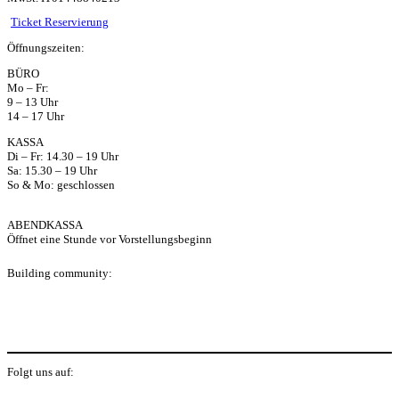
ts
Ticket Reservierung
Öffnungszeiten:
ap
BÜRO
Mo – Fr:
p
9 – 13 Uhr
14 – 17 Uhr
KASSA
Di – Fr: 14.30 – 19 Uhr
Sa: 15.30 – 19 Uhr
So & Mo: geschlossen
ABENDKASSA
Öffnet eine Stunde vor Vorstellungsbeginn
Building community:
P
Folgt uns auf: