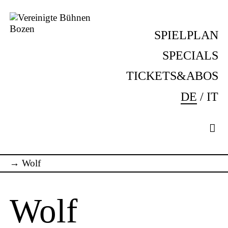
Skip
to
SPIELPLAN
content
Vereinigte
Komm
Bühnen
ins
SPECIALS
Bozen
Theater!
TICKETS&ABOS
DE
IT
→
Wolf
Wolf