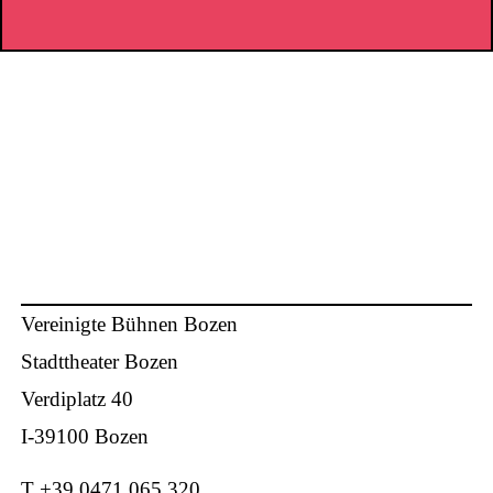
Vereinigte Bühnen Bozen
Stadttheater Bozen
Verdiplatz 40
I-39100 Bozen
T +39 0471 065 320