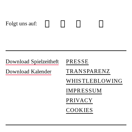
L
Y
f
I
S
Folgt uns auf:
U
S
Download Spielzeitheft
PRESSE
o
a
n
o
TRANSPARENZ
Download Kalender
WHISTLEBLOWING
IMPRESSUM
PRIVACY
COOKIES
u
c
s
u