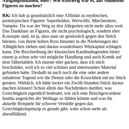
Ausgangssituation, oder? Wie schwierig war es, aus Stilmitteln
Figuren zu machen?
RK:
Ich hab ja grundsätzlich eine Affinität zu mythischen,
prototypischen Figuren: Superhelden, Werwölfe, Märchentiere,
Vampire. Da war der Weg zu den Allegorien nicht mehr allzu weit.
Das Dankbare an Figuren, die nicht psychologisch, sondern eher
Konzepte sind, ist ja, dass man sie genüsslich gegen den Strich
bürsten, von ihrem hohen Ross hinunter in die Niederungen des
Alltäglichen ziehen und daraus wunderbares Witzkapital schlagen
kann. Die Beschreibung der klassischen Kardinaltugenden bietet
einem ja schon sehr viel mögliche Handlung und auch Komik auf
dem Silbertablett. Ich musste eher gucken, dass ich mich
beschränke, weil ich so viel schönes und interessantes Material
gefunden habe. Deshalb ist auch noch die eine oder andere
subalterne Tugend wie die Demut oder die Keuschheit mit ins Stück
geraten. Wirklich, ich hätte locker ein Zwölf-Stunden-Stück daraus
machen können! Schon allein das Nachdenken darüber, was
Gerechtigkeit eigentlich bedeutet, wie sich eine fleischgewordene
Iustitia angesichts der Weltlage so fühlen könnte und was für
aktuelle Beispiele für schwere Verstöße gegen das
Gerechtigkeitsprinzip es gerade gibt, wäre schon mehr als
abendfüllend.