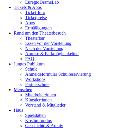
EuregioDramaLab
Tickets & Abos
Ticket-Info
Ticketpreise
Abos
Ermäßigungen
Rund um den Theaterbesuch
Theaterbar
Essen vor der Vorstellung
Nach der Vorstellung
Anreise & Parkmöglichkeiten
FAQ
Junges Publikum
Schule
Anmeldeformular Schulreservierung
Workshops
Partnerschule
Menschen
Mitarbeiter:innen
Künstler:innen
Vorstand & Mitglieder
Haus
Spielstätten
Kostümfundus
Geschichte & Archiv