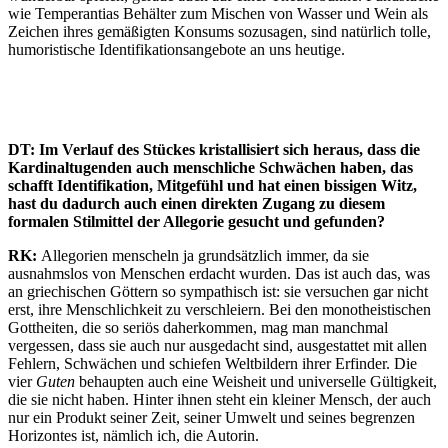
wie Temperantias Behälter zum Mischen von Wasser und Wein als
Zeichen ihres gemäßigten Konsums sozusagen, sind natürlich tolle,
humoristische Identifikationsangebote an uns heutige.
DT: Im Verlauf des Stückes kristallisiert sich heraus, dass die
Kardinaltugenden auch menschliche Schwächen haben, das
schafft Identifikation, Mitgefühl und hat einen bissigen Witz,
hast du dadurch auch einen direkten Zugang zu diesem
formalen Stilmittel der Allegorie gesucht und gefunden?
RK:
Allegorien menscheln ja grundsätzlich immer, da sie
ausnahmslos von Menschen erdacht wurden. Das ist auch das, was
an griechischen Göttern so sympathisch ist: sie versuchen gar nicht
erst, ihre Menschlichkeit zu verschleiern. Bei den monotheistischen
Gottheiten, die so seriös daherkommen, mag man manchmal
vergessen, dass sie auch nur ausgedacht sind, ausgestattet mit allen
Fehlern, Schwächen und schiefen Weltbildern ihrer Erfinder. Die
vier
Guten
behaupten auch eine Weisheit und universelle Gültigkeit,
die sie nicht haben. Hinter ihnen steht ein kleiner Mensch, der auch
nur ein Produkt seiner Zeit, seiner Umwelt und seines begrenzen
Horizontes ist, nämlich ich, die Autorin.