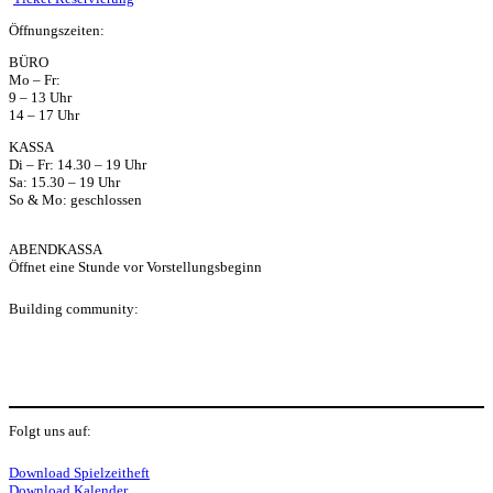
Öffnungszeiten:
ap
BÜRO
Mo – Fr:
p
9 – 13 Uhr
14 – 17 Uhr
KASSA
Di – Fr: 14.30 – 19 Uhr
Sa: 15.30 – 19 Uhr
So & Mo: geschlossen
ABENDKASSA
Öffnet eine Stunde vor Vorstellungsbeginn
Building community:
P
Folgt uns auf:
Y
f
I
S
Download Spielzeitheft
Download Kalender