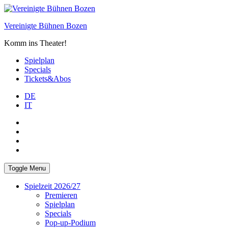
Skip
to
Vereinigte Bühnen Bozen
content
Komm ins Theater!
Spielplan
Specials
Tickets&Abos
DE
IT
PLUS
facebook
Instagram
WhatsApp
Toggle Menu
Spielzeit 2026/27
Premieren
Spielplan
Specials
Pop-up-Podium