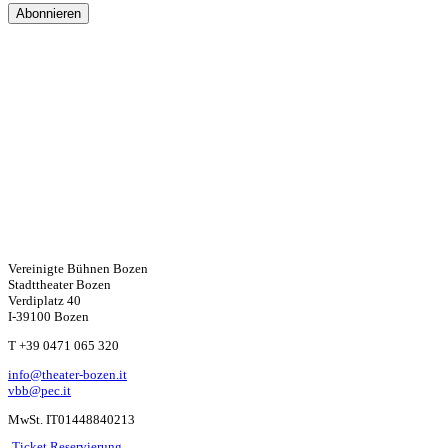
Vereinigte Bühnen Bozen
Stadttheater Bozen
Verdiplatz 40
I-39100 Bozen
W
T +39 0471 065 320
info@theater-bozen.it
ha
vbb@pec.it
MwSt. IT01448840213
ts
Ticket Reservierung