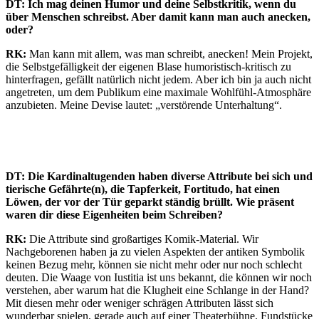
DT: Ich mag deinen Humor und deine Selbstkritik, wenn du
über Menschen schreibst. Aber damit kann man auch anecken,
oder?
RK:
Man kann mit allem, was man schreibt, anecken! Mein Projekt,
die Selbstgefälligkeit der eigenen Blase humoristisch-kritisch zu
hinterfragen, gefällt natürlich nicht jedem. Aber ich bin ja auch nicht
angetreten, um dem Publikum eine maximale Wohlfühl-Atmosphäre
anzubieten. Meine Devise lautet: „verstörende Unterhaltung“.
DT: Die Kardinaltugenden haben diverse Attribute bei sich und
tierische Gefährte(n), die Tapferkeit, Fortitudo, hat einen
Löwen, der vor der Tür geparkt ständig brüllt. Wie präsent
waren dir diese Eigenheiten beim Schreiben?
RK:
Die Attribute sind großartiges Komik-Material. Wir
Nachgeborenen haben ja zu vielen Aspekten der antiken Symbolik
keinen Bezug mehr, können sie nicht mehr oder nur noch schlecht
deuten. Die Waage von Iustitia ist uns bekannt, die können wir noch
verstehen, aber warum hat die Klugheit eine Schlange in der Hand?
Mit diesen mehr oder weniger schrägen Attributen lässt sich
wunderbar spielen, gerade auch auf einer Theaterbühne. Fundstücke