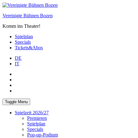
Skip
to
Vereinigte Bühnen Bozen
content
Komm ins Theater!
Spielplan
Specials
Tickets&Abos
DE
IT
PLUS
facebook
Instagram
WhatsApp
Toggle Menu
Spielzeit 2026/27
Premieren
Spielplan
Specials
Pop-up-Podium