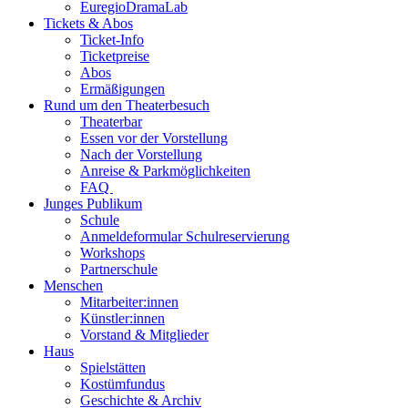
EuregioDramaLab
Tickets & Abos
Ticket-Info
Ticketpreise
Abos
Ermäßigungen
Rund um den Theaterbesuch
Theaterbar
Essen vor der Vorstellung
Nach der Vorstellung
Anreise & Parkmöglichkeiten
FAQ
Junges Publikum
Schule
Anmeldeformular Schulreservierung
Workshops
Partnerschule
Menschen
Mitarbeiter:innen
Künstler:innen
Vorstand & Mitglieder
Haus
Spielstätten
Kostümfundus
Geschichte & Archiv