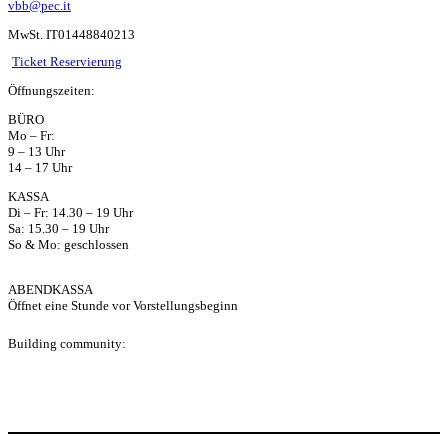
ha
vbb@pec.it
MwSt. IT01448840213
ts
Ticket Reservierung
Öffnungszeiten:
ap
BÜRO
Mo – Fr:
p
9 – 13 Uhr
14 – 17 Uhr
KASSA
Di – Fr: 14.30 – 19 Uhr
Sa: 15.30 – 19 Uhr
So & Mo: geschlossen
ABENDKASSA
Öffnet eine Stunde vor Vorstellungsbeginn
Building community:
P