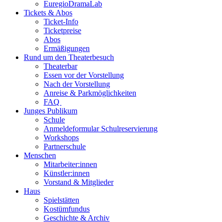
EuregioDramaLab
Tickets & Abos
Ticket-Info
Ticketpreise
Abos
Ermäßigungen
Rund um den Theaterbesuch
Theaterbar
Essen vor der Vorstellung
Nach der Vorstellung
Anreise & Parkmöglichkeiten
FAQ
Junges Publikum
Schule
Anmeldeformular Schulreservierung
Workshops
Partnerschule
Menschen
Mitarbeiter:innen
Künstler:innen
Vorstand & Mitglieder
Haus
Spielstätten
Kostümfundus
Geschichte & Archiv