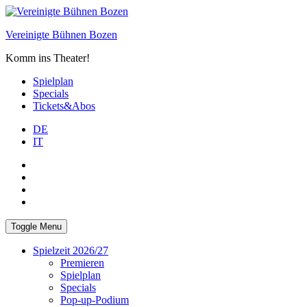
Skip
to
Vereinigte Bühnen Bozen
content
Komm ins Theater!
Spielplan
Specials
Tickets&Abos
DE
IT
PLUS
facebook
Instagram
WhatsApp
Toggle Menu
Spielzeit 2026/27
Premieren
Spielplan
Specials
Pop-up-Podium