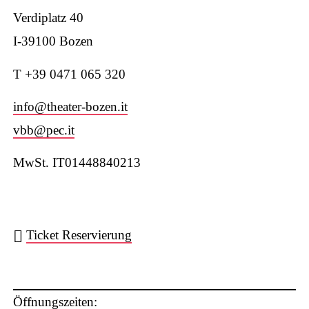
Verdiplatz 40
I-39100 Bozen
T +39 0471 065 320
W
info@theater-bozen.it
vbb@pec.it
MwSt. IT01448840213
ha
Ticket Reservierung
ts
Öffnungszeiten: