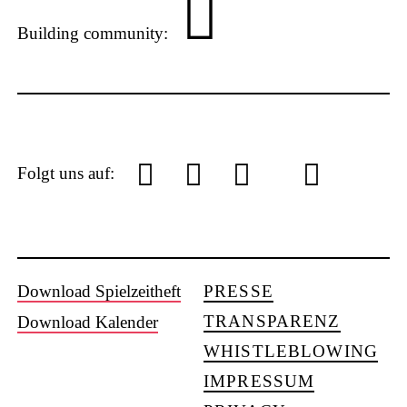
Building community:
P
L
Y
f
I
S
Folgt uns auf:
U
S
Download Spielzeitheft
PRESSE
o
a
n
o
TRANSPARENZ
Download Kalender
WHISTLEBLOWING
IMPRESSUM