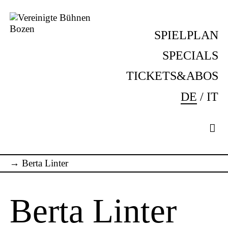
Skip
to
SPIELPLAN
content
Vereinigte
Komm
Bühnen
ins
SPECIALS
Bozen
Theater!
TICKETS&ABOS
DE
IT
→
Berta Linter
Berta Linter