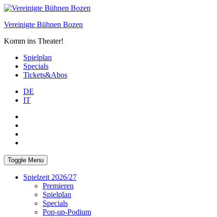
Skip
to
Vereinigte Bühnen Bozen
content
Komm ins Theater!
Spielplan
Specials
Tickets&Abos
DE
IT
PLUS
facebook
Instagram
WhatsApp
Toggle Menu
Spielzeit 2026/27
Premieren
Spielplan
Specials
Pop-up-Podium