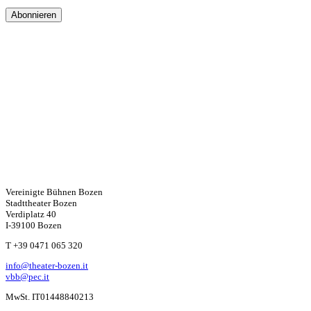
Vereinigte Bühnen Bozen
Stadttheater Bozen
Verdiplatz 40
I-39100 Bozen
W
T +39 0471 065 320
info@theater-bozen.it
ha
vbb@pec.it
MwSt. IT01448840213