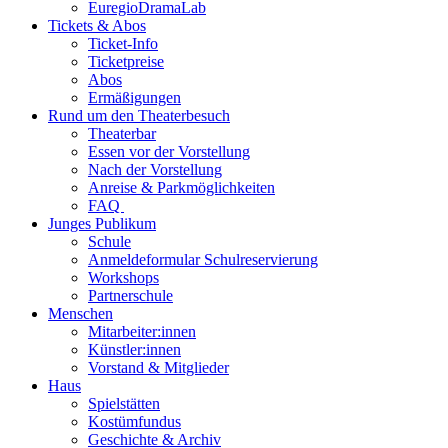
EuregioDramaLab
Tickets & Abos
Ticket-Info
Ticketpreise
Abos
Ermäßigungen
Rund um den Theaterbesuch
Theaterbar
Essen vor der Vorstellung
Nach der Vorstellung
Anreise & Parkmöglichkeiten
FAQ
Junges Publikum
Schule
Anmeldeformular Schulreservierung
Workshops
Partnerschule
Menschen
Mitarbeiter:innen
Künstler:innen
Vorstand & Mitglieder
Haus
Spielstätten
Kostümfundus
Geschichte & Archiv