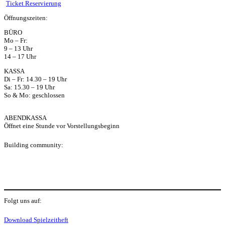
ts
Ticket Reservierung
Öffnungszeiten:
ap
BÜRO
Mo – Fr:
p
9 – 13 Uhr
14 – 17 Uhr
KASSA
Di – Fr: 14.30 – 19 Uhr
Sa: 15.30 – 19 Uhr
So & Mo: geschlossen
ABENDKASSA
Öffnet eine Stunde vor Vorstellungsbeginn
Building community:
P
Folgt uns auf:
Y
f
I
S
Download Spielzeitheft