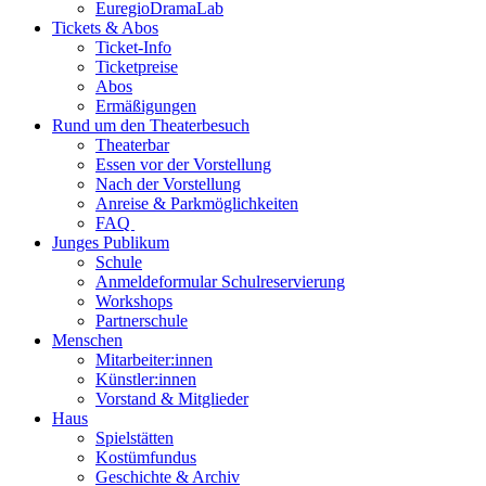
EuregioDramaLab
Tickets & Abos
Ticket-Info
Ticketpreise
Abos
Ermäßigungen
Rund um den Theaterbesuch
Theaterbar
Essen vor der Vorstellung
Nach der Vorstellung
Anreise & Parkmöglichkeiten
FAQ
Junges Publikum
Schule
Anmeldeformular Schulreservierung
Workshops
Partnerschule
Menschen
Mitarbeiter:innen
Künstler:innen
Vorstand & Mitglieder
Haus
Spielstätten
Kostümfundus
Geschichte & Archiv