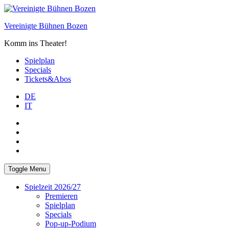
Skip
to
Vereinigte Bühnen Bozen
content
Komm ins Theater!
Spielplan
Specials
Tickets&Abos
DE
IT
PLUS
facebook
Instagram
WhatsApp
Toggle Menu
Spielzeit 2026/27
Premieren
Spielplan
Specials
Pop-up-Podium