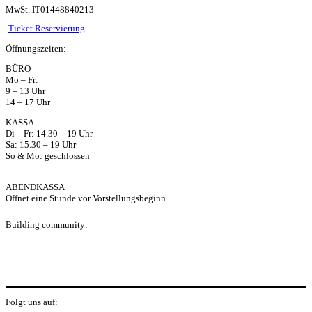
MwSt. IT01448840213
ts
Ticket Reservierung
Öffnungszeiten:
ap
BÜRO
Mo – Fr:
p
9 – 13 Uhr
14 – 17 Uhr
KASSA
Di – Fr: 14.30 – 19 Uhr
Sa: 15.30 – 19 Uhr
So & Mo: geschlossen
ABENDKASSA
Öffnet eine Stunde vor Vorstellungsbeginn
Building community:
P
Folgt uns auf: