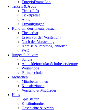
EuregioDramaLab
Tickets & Abos
Ticket-Info
Ticketpreise
Abos
Ermäßigungen
Rund um den Theaterbesuch
Theaterbar
Essen vor der Vorstellung
Nach der Vorstellung
Anreise & Parkmöglichkeiten
FAQ
Junges Publikum
Schule
Anmeldeformular Schulreservierung
Workshops
Partnerschule
Menschen
Mitarbeiter:innen
Künstler:innen
Vorstand & Mitglieder
Haus
Spielstätten
Kostümfundus
Geschichte & Archiv