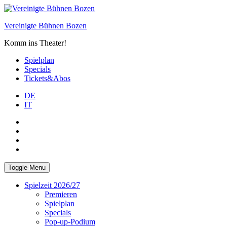
Skip
to
Vereinigte Bühnen Bozen
content
Komm ins Theater!
Spielplan
Specials
Tickets&Abos
DE
IT
PLUS
facebook
Instagram
WhatsApp
Toggle Menu
Spielzeit 2026/27
Premieren
Spielplan
Specials
Pop-up-Podium