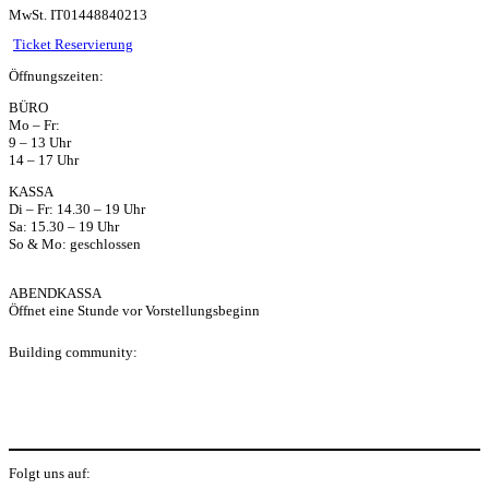
MwSt. IT01448840213
ts
Ticket Reservierung
Öffnungszeiten:
ap
BÜRO
Mo – Fr:
p
9 – 13 Uhr
14 – 17 Uhr
KASSA
Di – Fr: 14.30 – 19 Uhr
Sa: 15.30 – 19 Uhr
So & Mo: geschlossen
ABENDKASSA
Öffnet eine Stunde vor Vorstellungsbeginn
Building community:
P
Folgt uns auf: