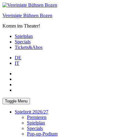
Skip
to
Vereinigte Bühnen Bozen
content
Komm ins Theater!
Spielplan
Specials
Tickets&Abos
DE
IT
PLUS
facebook
Instagram
WhatsApp
Toggle Menu
Spielzeit 2026/27
Premieren
Spielplan
Specials
Pop-up-Podium