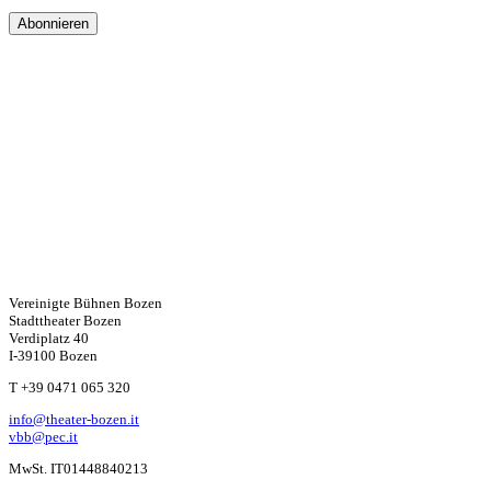
Vereinigte Bühnen Bozen
Stadttheater Bozen
Verdiplatz 40
I-39100 Bozen
W
T +39 0471 065 320
info@theater-bozen.it
ha
vbb@pec.it
MwSt. IT01448840213