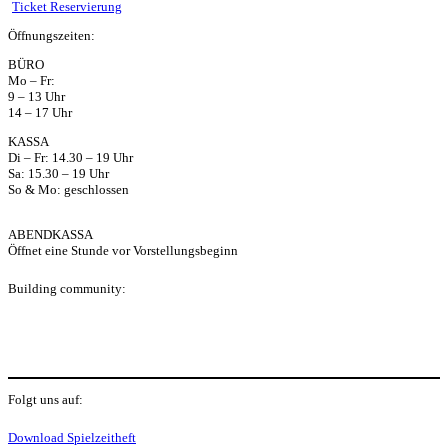
ts
Ticket Reservierung
Öffnungszeiten:
ap
BÜRO
Mo – Fr:
p
9 – 13 Uhr
14 – 17 Uhr
KASSA
Di – Fr: 14.30 – 19 Uhr
Sa: 15.30 – 19 Uhr
So & Mo: geschlossen
ABENDKASSA
Öffnet eine Stunde vor Vorstellungsbeginn
Building community:
P
Folgt uns auf:
Y
f
I
S
Download Spielzeitheft