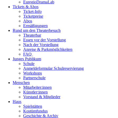
EuregioDramaLab
Tickets & Abos
Ticket-Info
Ticketpreise
Abos
Ermäßigungen
Rund um den Theaterbesuch
Theaterbar
Essen vor der Vorstellung
Nach der Vorstellung
Anreise & Parkmöglichkeiten
FAQ
Junges Publikum
Schule
Anmeldeformular Schulreservierung
Workshops
Partnerschule
Menschen
Mitarbeiter:innen
Künstler:innen
Vorstand & Mitglieder
Haus
Spielstätten
Kostümfundus
Geschichte & Archiv