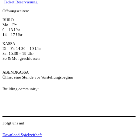
ts
Ticket Reservierung
Öffnungszeiten:
ap
BÜRO
Mo – Fr:
p
9 – 13 Uhr
14 – 17 Uhr
KASSA
Di – Fr: 14.30 – 19 Uhr
Sa: 15.30 – 19 Uhr
So & Mo: geschlossen
ABENDKASSA
Öffnet eine Stunde vor Vorstellungsbeginn
Building community:
P
Folgt uns auf:
Y
f
I
S
Download Spielzeitheft