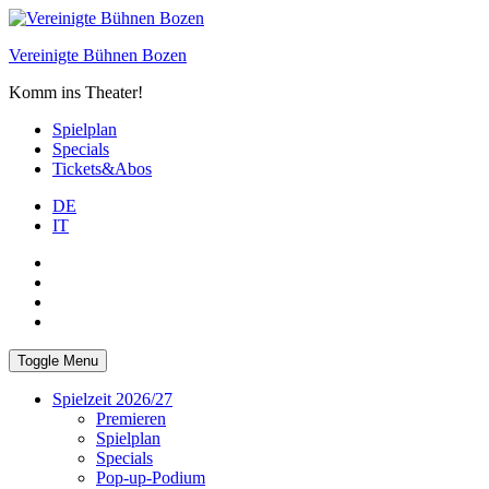
Skip
to
Vereinigte Bühnen Bozen
content
Komm ins Theater!
Spielplan
Specials
Tickets&Abos
DE
IT
PLUS
facebook
Instagram
WhatsApp
Toggle Menu
Spielzeit 2026/27
Premieren
Spielplan
Specials
Pop-up-Podium