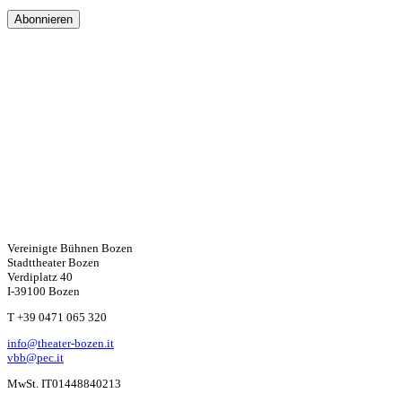
Vereinigte Bühnen Bozen
Stadttheater Bozen
Verdiplatz 40
I-39100 Bozen
W
T +39 0471 065 320
info@theater-bozen.it
ha
vbb@pec.it
MwSt. IT01448840213