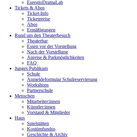
EuregioDramaLab
Tickets & Abos
Ticket-Info
Ticketpreise
Abos
Ermäßigungen
Rund um den Theaterbesuch
Theaterbar
Essen vor der Vorstellung
Nach der Vorstellung
Anreise & Parkmöglichkeiten
FAQ
Junges Publikum
Schule
Anmeldeformular Schulreservierung
Workshops
Partnerschule
Menschen
Mitarbeiter:innen
Künstler:innen
Vorstand & Mitglieder
Haus
Spielstätten
Kostümfundus
Geschichte & Archiv