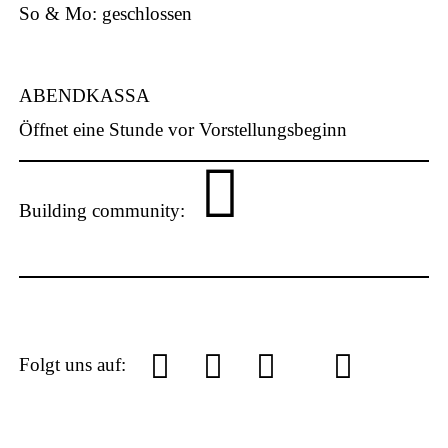
p
So & Mo: geschlossen
ABENDKASSA
Öffnet eine Stunde vor Vorstellungsbeginn
Building community:
P
L
Y
f
I
S
Folgt uns auf:
U