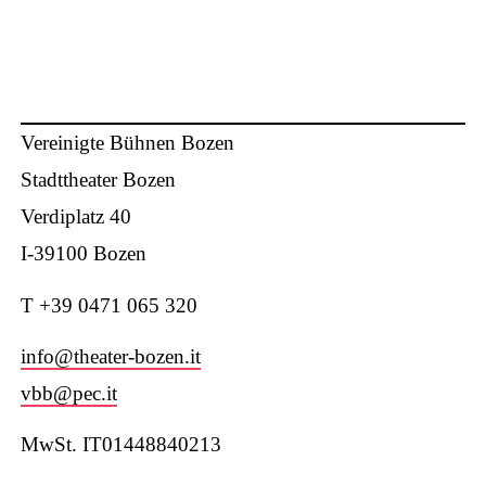
Vereinigte Bühnen Bozen
Stadttheater Bozen
Verdiplatz 40
I-39100 Bozen
T +39 0471 065 320
W
info@theater-bozen.it
vbb@pec.it
MwSt. IT01448840213
ha