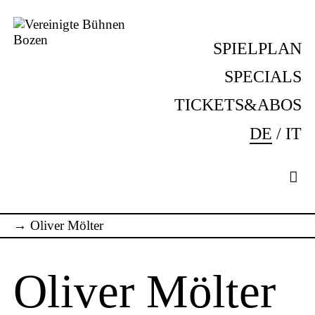
Skip
to
SPIELPLAN
content
Vereinigte
Komm
Bühnen
ins
SPECIALS
Bozen
Theater!
TICKETS&ABOS
DE
IT
→
Oliver Mölter
Oliver Mölter