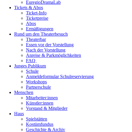
EuregioDramaLab
Tickets & Abos
Ticket-Info
Ticketpreise
Abos
Ermäßigungen
Rund um den Theaterbesuch
Theaterbar
Essen vor der Vorstellung
Nach der Vorstellung
Anreise & Parkmöglichkeiten
FAQ
Junges Publikum
Schule
Anmeldeformular Schulreservierung
Workshops
Partnerschule
Menschen
Mitarbeiter:innen
Künstler:innen
Vorstand & Mitglieder
Haus
Spielstätten
Kostümfundus
Geschichte & Archiv