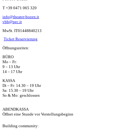
W
T +39 0471 065 320
info@theater-bozen.it
ha
vbb@pec.it
MwSt. IT01448840213
ts
Ticket Reservierung
Öffnungszeiten:
ap
BÜRO
Mo – Fr:
p
9 – 13 Uhr
14 – 17 Uhr
KASSA
Di – Fr: 14.30 – 19 Uhr
Sa: 15.30 – 19 Uhr
So & Mo: geschlossen
ABENDKASSA
Öffnet eine Stunde vor Vorstellungsbeginn
Building community: