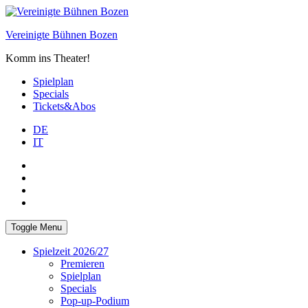
Skip
to
Vereinigte Bühnen Bozen
content
Komm ins Theater!
Spielplan
Specials
Tickets&Abos
DE
IT
PLUS
facebook
Instagram
WhatsApp
Toggle Menu
Spielzeit 2026/27
Premieren
Spielplan
Specials
Pop-up-Podium