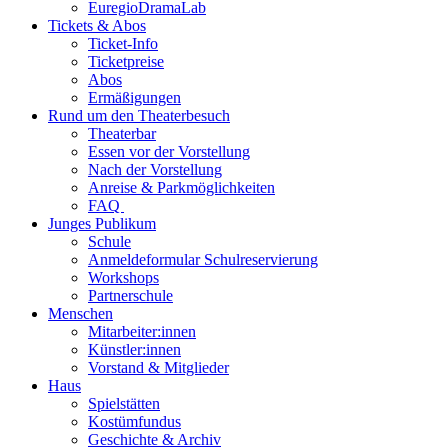
EuregioDramaLab
Tickets & Abos
Ticket-Info
Ticketpreise
Abos
Ermäßigungen
Rund um den Theaterbesuch
Theaterbar
Essen vor der Vorstellung
Nach der Vorstellung
Anreise & Parkmöglichkeiten
FAQ
Junges Publikum
Schule
Anmeldeformular Schulreservierung
Workshops
Partnerschule
Menschen
Mitarbeiter:innen
Künstler:innen
Vorstand & Mitglieder
Haus
Spielstätten
Kostümfundus
Geschichte & Archiv