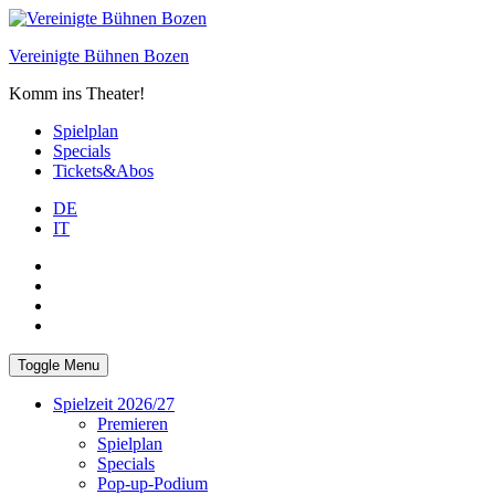
Skip
to
Vereinigte Bühnen Bozen
content
Komm ins Theater!
Spielplan
Specials
Tickets&Abos
DE
IT
PLUS
facebook
Instagram
WhatsApp
Toggle Menu
Spielzeit 2026/27
Premieren
Spielplan
Specials
Pop-up-Podium