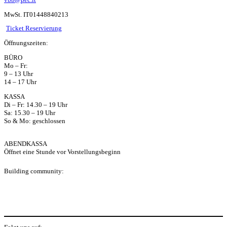
ha
MwSt. IT01448840213
ts
Ticket Reservierung
Öffnungszeiten:
ap
BÜRO
Mo – Fr:
p
9 – 13 Uhr
14 – 17 Uhr
KASSA
Di – Fr: 14.30 – 19 Uhr
Sa: 15.30 – 19 Uhr
So & Mo: geschlossen
ABENDKASSA
Öffnet eine Stunde vor Vorstellungsbeginn
Building community:
P