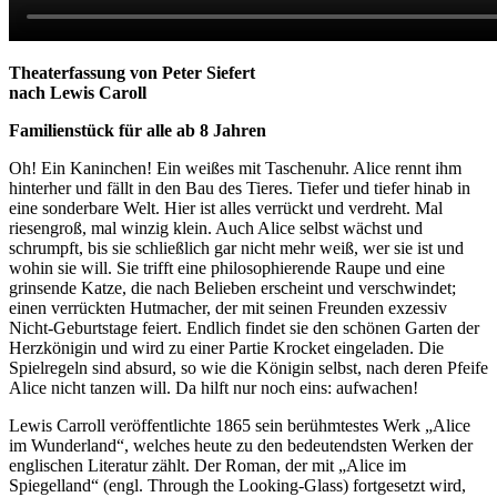
Theaterfassung von Peter Siefert
nach Lewis Caroll
Familienstück für alle ab 8 Jahren
Oh! Ein Kaninchen! Ein weißes mit Taschenuhr. Alice rennt ihm
hinterher und fällt in den Bau des Tieres. Tiefer und tiefer hinab in
eine sonderbare Welt. Hier ist alles verrückt und verdreht. Mal
riesengroß, mal winzig klein. Auch Alice selbst wächst und
schrumpft, bis sie schließlich gar nicht mehr weiß, wer sie ist und
wohin sie will. Sie trifft eine philosophierende Raupe und eine
grinsende Katze, die nach Belieben erscheint und verschwindet;
einen verrückten Hutmacher, der mit seinen Freunden exzessiv
Nicht-Geburtstage feiert. Endlich findet sie den schönen Garten der
Herzkönigin und wird zu einer Partie Krocket eingeladen. Die
Spielregeln sind absurd, so wie die Königin selbst, nach deren Pfeife
Alice nicht tanzen will. Da hilft nur noch eins: aufwachen!
Lewis Carroll veröffentlichte 1865 sein berühmtestes Werk „Alice
im Wunderland“, welches heute zu den bedeutendsten Werken der
englischen Literatur zählt. Der Roman, der mit „Alice im
Spiegelland“ (engl. Through the Looking-Glass) fortgesetzt wird,