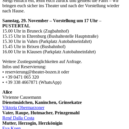
Steigt einfach ein, lehnt euch zurück und genießt die Fahrt – wir
bringen euch sicher ins Theater und nach der Vorstellung wieder
nach Hause.
Samstag, 29. November – Vorstellung um 17 Uhr
–
PUSTERTAL
15.00 Uhr in Bruneck (Zugbahnhof)
15.15 Uhr in Ehrenburg (Bushaltestelle Hauptstraße)
15.30 Uhr in Vahrn (Parkplatz Autobahneinfahrt)
15.45 Uhr in Brixen (Busbahnhof)
16.00 Uhr in Klausen (Parkplatz Autobahneinfahrt)
Weitere Zustiegsmöglichkeiten auf Anfrage.
Infos und Reservierung:
• reservierung@theater-bozen.it oder
• +39 0471 065 320
• +39 338 4667871 (WhatsApp)
Alice
Vivienne Causemann
Dienstmädchen, Kaninchen, Grinsekatze
Viktoria Obermarzoner
Vater, Raupe, Hutmacher, Prinzgemahl
René Dalla Costa
Mutter, Herzogin, Herzkönigin
Eva Kuen