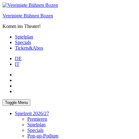
Skip
to
Vereinigte Bühnen Bozen
content
Komm ins Theater!
Spielplan
Specials
Tickets&Abos
DE
IT
PLUS
facebook
Instagram
WhatsApp
Toggle Menu
Spielzeit 2026/27
Premieren
Spielplan
Specials
Pop-up-Podium