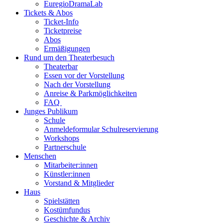
EuregioDramaLab
Tickets & Abos
Ticket-Info
Ticketpreise
Abos
Ermäßigungen
Rund um den Theaterbesuch
Theaterbar
Essen vor der Vorstellung
Nach der Vorstellung
Anreise & Parkmöglichkeiten
FAQ
Junges Publikum
Schule
Anmeldeformular Schulreservierung
Workshops
Partnerschule
Menschen
Mitarbeiter:innen
Künstler:innen
Vorstand & Mitglieder
Haus
Spielstätten
Kostümfundus
Geschichte & Archiv