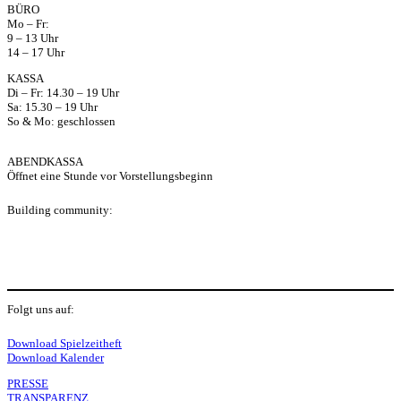
ap
BÜRO
Mo – Fr:
p
9 – 13 Uhr
14 – 17 Uhr
KASSA
Di – Fr: 14.30 – 19 Uhr
Sa: 15.30 – 19 Uhr
So & Mo: geschlossen
ABENDKASSA
Öffnet eine Stunde vor Vorstellungsbeginn
Building community:
P
Folgt uns auf:
Y
f
I
S
L
Download Spielzeitheft
Download Kalender
o
a
n
o
PRESSE
TRANSPARENZ