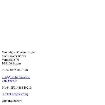
Vereinigte Bühnen Bozen
Stadttheater Bozen
Verdiplatz 40
I-39100 Bozen
W
T +39 0471 065 320
info@theater-bozen.it
ha
vbb@pec.it
MwSt. IT01448840213
ts
Ticket Reservierung
Öffnungszeiten: