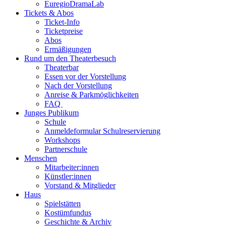
EuregioDramaLab
Tickets & Abos
Ticket-Info
Ticketpreise
Abos
Ermäßigungen
Rund um den Theaterbesuch
Theaterbar
Essen vor der Vorstellung
Nach der Vorstellung
Anreise & Parkmöglichkeiten
FAQ
Junges Publikum
Schule
Anmeldeformular Schulreservierung
Workshops
Partnerschule
Menschen
Mitarbeiter:innen
Künstler:innen
Vorstand & Mitglieder
Haus
Spielstätten
Kostümfundus
Geschichte & Archiv