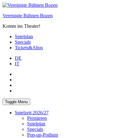
Skip
to
Vereinigte Bühnen Bozen
content
Komm ins Theater!
Spielplan
Specials
Tickets&Abos
DE
IT
PLUS
facebook
Instagram
WhatsApp
Toggle Menu
Spielzeit 2026/27
Premieren
Spielplan
Specials
Pop-up-Podium