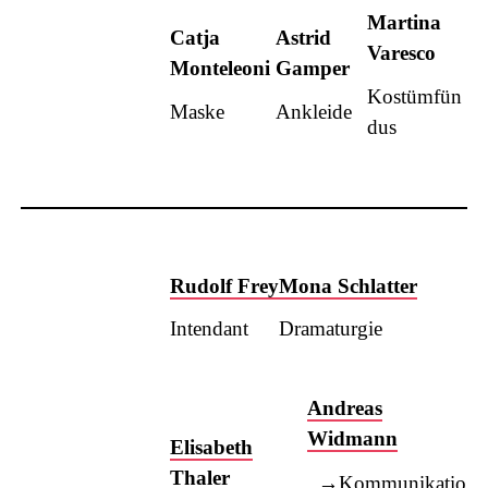
Martina
Catja
Astrid
Varesco
Monteleoni
Gamper
Kostümfün
Maske
Ankleide
dus
Rudolf
Frey
Mona
Schlatter
Intendant
Dramaturgie
Andreas
Widmann
Elisabeth
Thaler
Kommunikatio