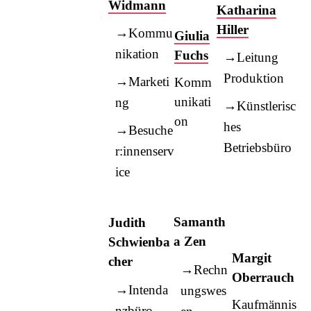
Widmann
Katharina
Hiller
Kommu
Giulia
nikation
Fuchs
Leitung
Produktion
Marketi
Komm
unikati
ng
Künstlerisc
on
hes
Besuche
Betriebsbüro
r:innenserv
ice
Samanth
Judith
a Zen
Schwienba
Margit
cher
Rechn
Oberrauch
Intenda
ungswes
Kaufmännis
nzbüro