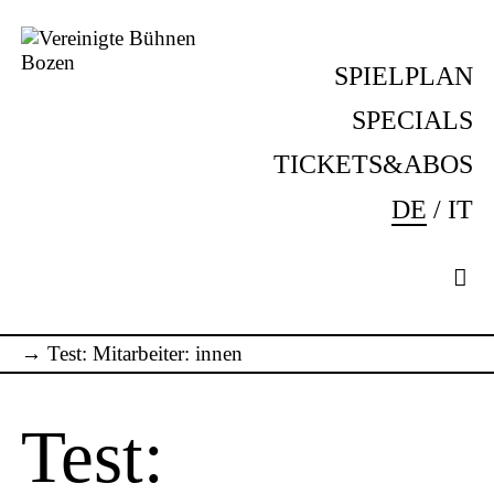
Skip
to
SPIELPLAN
content
Vereinigte
Komm
Bühnen
ins
SPECIALS
Bozen
Theater!
TICKETS&ABOS
DE
IT
→
Test: Mitarbeiter: innen
Test: