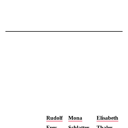
Rudolf
Mona
Elisabeth
Frey
Schlatter
Thaler