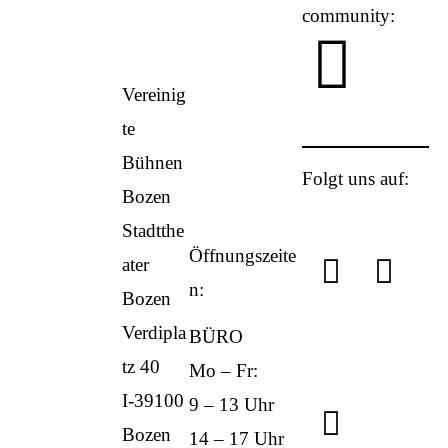
community:
Vereinig
PL
te
Bühnen
Folgt uns auf:
Bozen
Stadtthe
Öffnungszeite
YouTub
fac
ater
n:
Bozen
Verdipla
BÜRO
tz 40
Mo – Fr:
I-39100
9 – 13 Uhr
Instagr
Bozen
14 – 17 Uhr