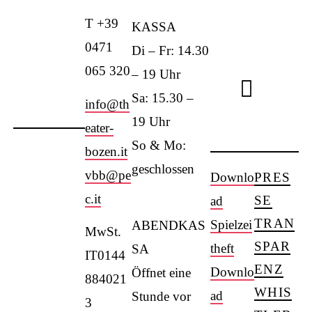
T +39
KASSA
0471
Di – Fr: 14.30
065 320
– 19 Uhr
Sound
Sa: 15.30 –
info@th
19 Uhr
eater-
So & Mo:
bozen.it
geschlossen
vbb@pe
Downlo
PRES
c.it
SE
ad
TRAN
Spielzei
ABENDKAS
MwSt.
SPAR
theft
SA
IT0144
ENZ
Downlo
Öffnet eine
884021
WHIS
ad
Stunde vor
3