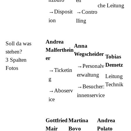
en
che Leitung
Disposit
Contro
ion
lling
Andrea
Soll da was
Anna
Malferthein
stehen?
Wegscheider
Tobias
er
3 Spalten
Demetz
Personalv
Fotos
Ticketin
erwaltung
Leitung
g
Technik
Besucher:
Aboserv
innenservice
ice
Gottfried
Martina
Andrea
Mair
Bovo
Polato