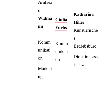
Andrea
s
Katharina
Widma
Giulia
Hiller
nn
Fuchs
Künstlerische
s
Komm
Komm
Betriebsbüro
unikati
unikati
Direktionsass
on
on
istenz
Marketi
ng