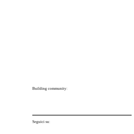
Building community:
P
Seguici su:
Y
f
I