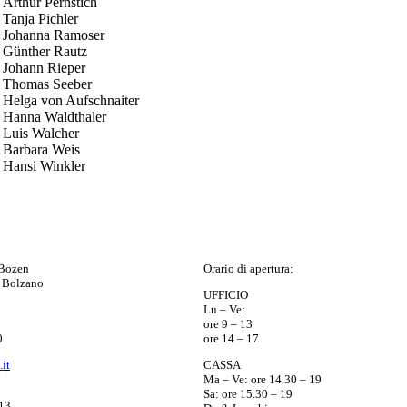
Arthur Pernstich
Tanja Pichler
Johanna Ramoser
Günther Rautz
Johann Rieper
Thomas Seeber
Helga von Aufschnaiter
Hanna Waldthaler
Luis Walcher
Barbara Weis
Hansi Winkler
 Bozen
Orario di apertura:
 Bolzano
UFFICIO
Lu – Ve:
ore 9 – 13
0
ore 14 – 17
it
CASSA
Ma – Ve: ore 14.30 – 19
Sa: ore 15.30 – 19
13