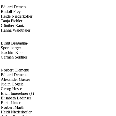
Eduard Demetz
Rudolf Frey
Heide Niederkofler
Tanja Pichler
Günther Rautz
Hanna Waldthaler
Birgit Bragagna-
Spornberger
Joachim Knoll
Carmen Seidner
Norbert Clementi
Eduard Demetz
Alexander Gasser
Judith Gögele
Georg Hesse
Erich Innerebner (†)
Elisabeth Ladinser
Berta Linter
Norbert Marth
Heidi Niederkofler