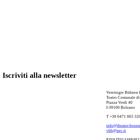
Iscriviti alla newsletter
Vereinigte Bühnen
Teatro Comunale di
Piazza Verdi 40
I-39100 Bolzano
T +39 0471 065 32
info@theater-bozen.
vbb@pec.it
P.IVA IT014488402