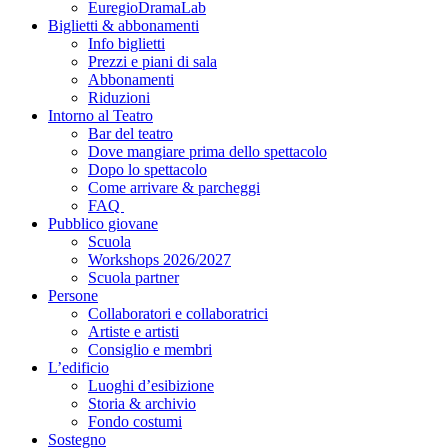
EuregioDramaLab
Biglietti & abbonamenti
Info biglietti
Prezzi e piani di sala
Abbonamenti
Riduzioni
Intorno al Teatro
Bar del teatro
Dove mangiare prima dello spettacolo
Dopo lo spettacolo
Come arrivare & parcheggi
FAQ
Pubblico giovane
Scuola
Workshops 2026/2027
Scuola partner
Persone
Collaboratori e collaboratrici
Artiste e artisti
Consiglio e membri
L’edificio
Luoghi d’esibizione
Storia & archivio
Fondo costumi
Sostegno