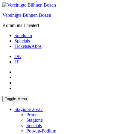
Skip
to
Vereinigte Bühnen Bozen
content
Komm ins Theater!
Spielplan
Specials
Tickets&Abos
DE
IT
PLUS
facebook
Instagram
WhatsApp
Toggle Menu
Stagione 26/27
Prime
Stagione
Specials
Pop-up-Podium