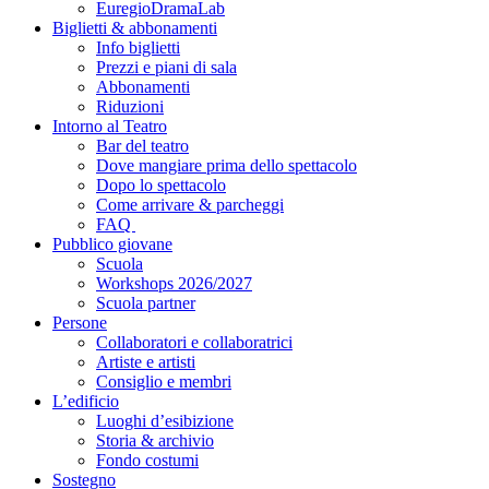
EuregioDramaLab
Biglietti & abbonamenti
Info biglietti
Prezzi e piani di sala
Abbonamenti
Riduzioni
Intorno al Teatro
Bar del teatro
Dove mangiare prima dello spettacolo
Dopo lo spettacolo
Come arrivare & parcheggi
FAQ
Pubblico giovane
Scuola
Workshops 2026/2027
Scuola partner
Persone
Collaboratori e collaboratrici
Artiste e artisti
Consiglio e membri
L’edificio
Luoghi d’esibizione
Storia & archivio
Fondo costumi
Sostegno