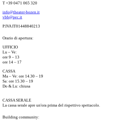
T +39 0471 065 320
info@theater-bozen.it
vbb@pec.it
P.IVA IT01448840213
Orario di apertura:
UFFICIO
Lu – Ve:
ore 9 – 13
ore 14 – 17
CASSA
Ma – Ve: ore 14.30 – 19
Sa: ore 15.30 – 19
Do & Lu: chiusa
CASSA SERALE
La cassa serale apre un'ora prima del rispettivo spettacolo.
Building community:
P