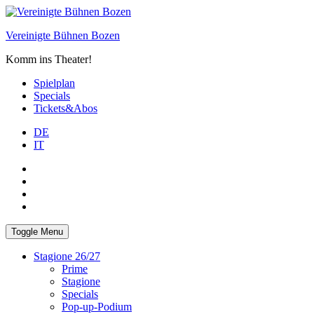
Skip
to
Vereinigte Bühnen Bozen
content
Komm ins Theater!
Spielplan
Specials
Tickets&Abos
DE
IT
PLUS
facebook
Instagram
WhatsApp
Toggle Menu
Stagione 26/27
Prime
Stagione
Specials
Pop-up-Podium