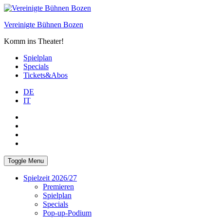
Skip
to
Vereinigte Bühnen Bozen
content
Komm ins Theater!
Spielplan
Specials
Tickets&Abos
DE
IT
PLUS
facebook
Instagram
WhatsApp
Toggle Menu
Spielzeit 2026/27
Premieren
Spielplan
Specials
Pop-up-Podium