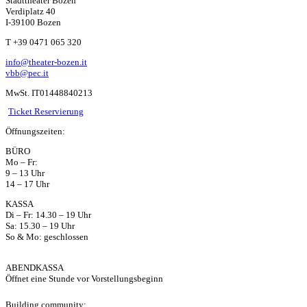
Stadttheater Bozen
Verdiplatz 40
I-39100 Bozen
W
T +39 0471 065 320
info@theater-bozen.it
ha
vbb@pec.it
MwSt. IT01448840213
ts
Ticket Reservierung
Öffnungszeiten:
ap
BÜRO
Mo – Fr:
p
9 – 13 Uhr
14 – 17 Uhr
KASSA
Di – Fr: 14.30 – 19 Uhr
Sa: 15.30 – 19 Uhr
So & Mo: geschlossen
ABENDKASSA
Öffnet eine Stunde vor Vorstellungsbeginn
Building community: