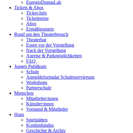
EuregioDramaLab
Tickets & Abos
Ticket-Info
Ticketpreise
Abos
Ermäßigungen
Rund um den Theaterbesuch
Theaterbar
Essen vor der Vorstellung
Nach der Vorstellung
Anreise & Parkmöglichkeiten
FAQ
Junges Publikum
Schule
Anmeldeformular Schulreservierung
Workshops
Partnerschule
Menschen
Mitarbeiter:innen
Künstler:innen
Vorstand & Mitglieder
Haus
Spielstätten
Kostümfundus
Geschichte & Archiv