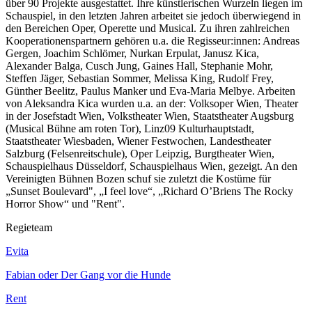
über 90 Projekte ausgestattet. Ihre künstlerischen Wurzeln liegen im
Schauspiel, in den letzten Jahren arbeitet sie jedoch überwiegend in
den Bereichen Oper, Operette und Musical. Zu ihren zahlreichen
Kooperationenspartnern gehören u.a. die Regisseur:innen: Andreas
Gergen, Joachim Schlömer, Nurkan Erpulat, Janusz Kica,
Alexander Balga, Cusch Jung, Gaines Hall, Stephanie Mohr,
Steffen Jäger, Sebastian Sommer, Melissa King, Rudolf Frey,
Günther Beelitz, Paulus Manker und Eva-Maria Melbye. Arbeiten
von Aleksandra Kica wurden u.a. an der: Volksoper Wien, Theater
in der Josefstadt Wien, Volkstheater Wien, Staatstheater Augsburg
(Musical Bühne am roten Tor), Linz09 Kulturhauptstadt,
Staatstheater Wiesbaden, Wiener Festwochen, Landestheater
Salzburg (Felsenreitschule), Oper Leipzig, Burgtheater Wien,
Schauspielhaus Düsseldorf, Schauspielhaus Wien, gezeigt. An den
Vereinigten Bühnen Bozen schuf sie zuletzt die Kostüme für
„Sunset Boulevard", „I feel love“, „Richard O’Briens The Rocky
Horror Show“ und "Rent".
Regieteam
Evita
Fabian oder Der Gang vor die Hunde
Rent