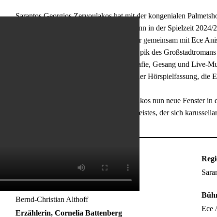
Sarantos Georgios Zervoulakos hat mit der kongenialen Palmetsh
Sonnenaufgang“ nach Gerhart Hauptmann in der Spielzeit 2024/2
Regisseur debütiert, dabei verwandelte er gemeinsam mit Ece Anis
kurzerhand in eine Familiensauna. Die Epik des Großstadtromans
multidisziplinären Mitteln wie Choreografie, Gesang und Live-Mu
Bühnenfassung für Bozen basiert auf einer Hörspielfassung, die 
Matthias Thalheim geschaffen wurde.
Gemeinsam mit Thalheim wird Zervoulakos nun neue Fenster in 
Abgründe der Großstadt und eines Zeitgeistes, der sich karussella
Jakob Fabian
Regi
Lukas Spisser
Sara
Stephan Labude, Labudes Vater
Büh
Bernd-Christian Althoff
Ece 
Erzählerin, Cornelia Battenberg