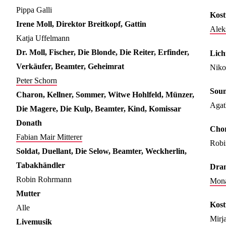
Pippa Galli
Kos
Irene Moll, Direktor Breitkopf, Gattin
Alek
Katja Uffelmann
Dr. Moll, Fischer, Die Blonde, Die Reiter, Erfinder,
Lich
Verkäufer, Beamter, Geheimrat
Niko
Peter Schorn
Soun
Charon, Kellner, Sommer, Witwe Hohlfeld, Münzer,
Agat
Die Magere, Die Kulp, Beamter, Kind, Komissar
Donath
Chor
Fabian Mair Mitterer
Robi
Soldat, Duellant, Die Selow, Beamter, Weckherlin,
Tabakhändler
Dram
Robin Rohrmann
Mona
Mutter
Kost
Alle
Mirj
Livemusik