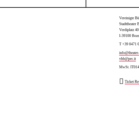
Vereinigte B
Stadttheater 
Verdiplatz 40
I-39100 Boz
T +39 0471 
info@theater-
W
vbb@pec.it
MwSt. IT01
ha
Ticket Re
ts
ap
p