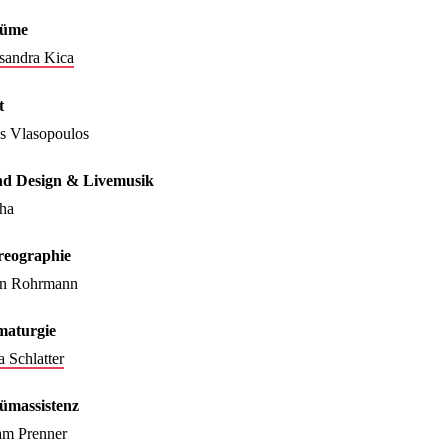
tüme
sandra Kica
t
s Vlasopoulos
d Design & Livemusik
ha
eographie
n Rohrmann
aturgie
 Schlatter
ümassistenz
am Prenner