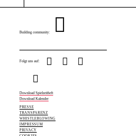
Building community:
P
L
Y
f
I
Folgt uns auf:
S
o
a
n
U
o
u
c
s
Download Spielzeitheft
S
Download Kalender
PRESSE
u
T
e
t
TRANSPARENZ
WHISTLEBLOWING
IMPRESSUM
n
u
b
a
PRIVACY
COOKIES